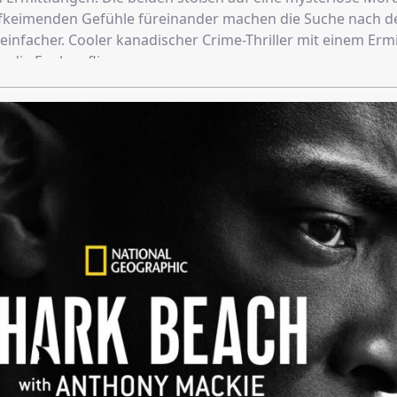
fkeimenden Gefühle füreinander machen die Suche nach de
einfacher. Cooler kanadischer Crime-Thriller mit einem Ermi
 die Funken fliegen.