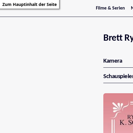
Zum Hauptinhalt der Seite
Filme & Serien
Trailer
S
Kritiken
S
Filmarchiv
Serienarchiv
Brett R
Kamera
Schauspiele