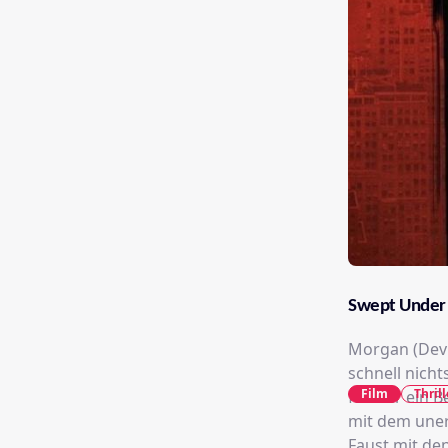
Swept Under
Morgan (Devin
schnell nich
Film
Thrill
fällt ihr ei
mit dem uner
Faust mit de