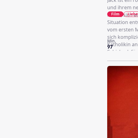
Jack ist ein 
und ihrem ne
Film
Liebe
Maria, sich a
Situation ent
vom ersten Moment an großarti
sich komplizi
Min.
Katholikin an
97
Schicksalsfü