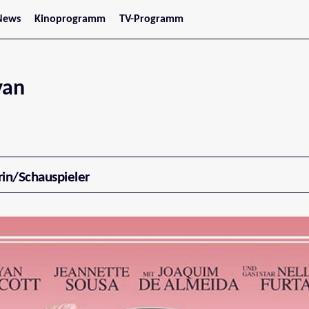
News
Kinoprogramm
TV-Programm
tars
Jetzt im Kino
treaming
Demnächst im Kino
Wien
Niederösterreich
yan
Oberösterreich
Steiermark
Burgenland
Kärnten
Salzburg
Tirol
Vorarlberg
rin/Schauspieler