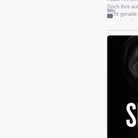
Doch ihre au
Min.
nicht gerade 
88
zwischen dem