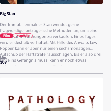
Big Stan
Der Immobilienmakler Stan wendet gerne
fragwürdige, betrügerische Methoden an, um seine
Film
Komödie
Häuser und Wohnungen zu verkaufen. Eines Tages
wird er deshalb verhaftet. Mit Hilfe des Anwalts Lew
Popper kann er aber nur einen sechsmonatigen
Aufschub der Haftstrafe rausschlagen. Bis er also drei
Min.
Jahre ins Gefängnis muss, kann er noch etwas
109
unternehmen, um seine größte Angst zu bewältigen:
der Angst vor Vergewaltigungen im Knast.
Glücklicherweise trifft er eines Abends "den Meister",
der ihm dabei helfen möchte und ihn von nun an
trainiert.Sechs Monate später tritt er dann seine Strafe
in der "Oaksburgh State Penitentiary" an. Schnell legt
Stan sich mit den übelsten Gefangenen an, damit er
aus Respekt nie vergewaltigt wird, was ihm auch gut