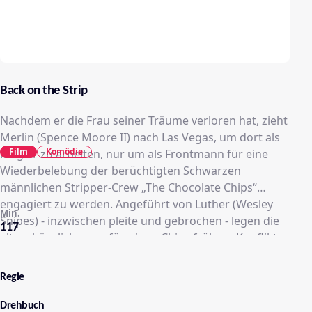
Back on the Strip
Nachdem er die Frau seiner Träume verloren hat, zieht
Merlin (Spence Moore II) nach Las Vegas, um dort als
Film
Komödie
Magier zu arbeiten, nur um als Frontmann für eine
Wiederbelebung der berüchtigten Schwarzen
männlichen Stripper-Crew „The Chocolate Chips“
engagiert zu werden. Angeführt von Luther (Wesley
Min.
Snipes) - inzwischen pleite und gebrochen - legen die
117
alten, häuslichen, unförmigen Chips frühere Konflikte
beiseite und schließen sich wieder zusammen, um das
Hotel zu retten, in dem sie früher aufgetreten sind,
Regie
während sie Merlin helfen, sein Mädchen
zurückzugewinnen.
Drehbuch