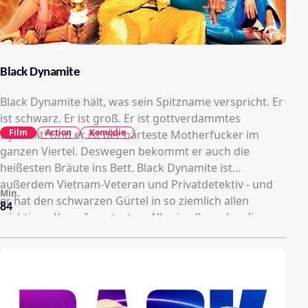
Black Dynamite
Black Dynamite hält, was sein Spitzname verspricht. Er
ist schwarz. Er ist groß. Er ist gottverdammtes
Film
Action
Komödie
Dynamit! Und er ist der härteste Motherfucker im
ganzen Viertel. Deswegen bekommt er auch die
heißesten Bräute ins Bett. Black Dynamite ist
außerdem Vietnam-Veteran und Privatdetektiv - und
Min.
er hat den schwarzen Gürtel in so ziemlich allen
84
wichtigen Kampfsportarten. Alles in allem also die
besten Voraussetzungen, wenn es darum geht,
Gaunern das Geschäft zu vermasseln, Bösewichten
das Licht auszupusten und als aufrechter Bürger das
Gesetz in die eigene Hand zu nehmen, wenn es in der
Stadt drunter und drüber geht. Eine Armee von