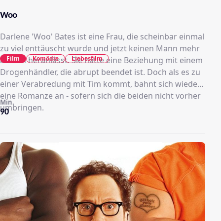
Woo
Darlene 'Woo' Bates ist eine Frau, die scheinbar einmal
zu viel enttäuscht wurde und jetzt keinen Mann mehr
Film
Komödie
Liebesfilm
an sich heranlässt. Sie hatte eine Beziehung mit einem
Drogenhändler, die abrupt beendet ist. Doch als es zu
einer Verabredung mit Tim kommt, bahnt sich wieder
eine Romanze an - sofern sich die beiden nicht vorher
Min.
umbringen.
90