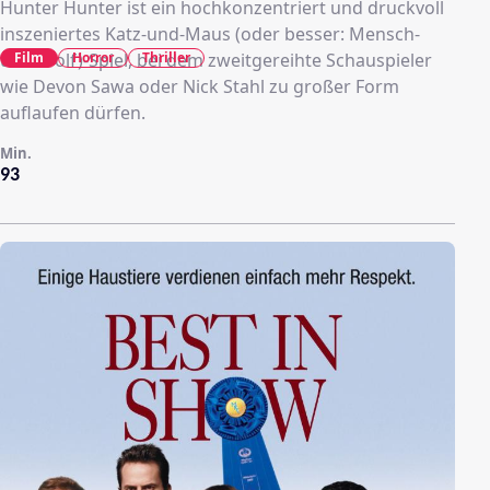
Hunter Hunter ist ein hochkonzentriert und druckvoll
inszeniertes Katz-und-Maus (oder besser: Mensch-
Film
Horror
Thriller
und-Wolf)-Spiel, bei dem zweitgereihte Schauspieler
wie Devon Sawa oder Nick Stahl zu großer Form
auflaufen dürfen.
Min.
93