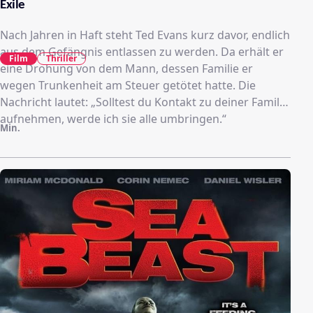
Exile
Nach Jahren in Haft steht Ted Evans kurz davor, endlich
aus dem Gefängnis entlassen zu werden. Da erhält er
Film
Thriller
eine Drohung von dem Mann, dessen Familie er
wegen Trunkenheit am Steuer getötet hatte. Die
Nachricht lautet: „Solltest du Kontakt zu deiner Familie
aufnehmen, werde ich sie alle umbringen.“
Min.