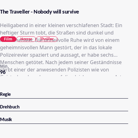
The Traveller - Nobody will survive
Heiligabend in einer kleinen verschlafenen Stadt: Ein
heftiger Sturm tobt, die Straßen sind dunkel und
Film
Horror
Thriller
menschenleer. Die unheilvolle Ruhe wird von einem
geheimnisvollen Mann gestört, der in das lokale
Polizeirevier spaziert und aussagt, er habe sechs
Menschen getötet. Nach jedem seiner Geständnisse
Min.
stirbt einer der anwesenden Polizisten wie von
96
Geisterhand, und zwar auf die gleiche grausame Art
und Weise, die der Unbekannte zuvor beschrieben hat.
Irgendwie hat der Fremde seine Finger im Spiel, doch
Regie
der sitzt seelenruhig in seiner Zelle. Die Polizisten sind
ratlos: Es bleibt nicht viel Zeit, das Ganze aufzuklären,
Drehbuch
denn der Unbekannte fährt unbeirrt mit seinen
Musik
Geständnissen fort.