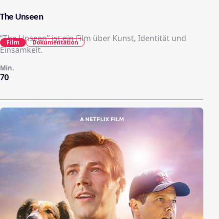
The Unseen
“The Unseen” ist ein Film über Kunst, Identität und
Film
Dokumentation
Einsamkeit.
Min.
70