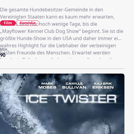
Die gesamte Hundebesitzer-Gemeinde in den
Vereinigten Staaten kann es kaum mehr erwarten,
Film
Komödie
denn es sind nur noch wenige Tage, bis die
„Mayflower Kennel Club Dog Show“ beginnt. Sie ist die
größte Hunde-Show in den USA und daher immer ein
wahres Highlight für die Liebhaber der verbeinigen
Min.
besten Freunde des Menschen. Erwartet werden
90
hunderte Teilnehmer, die beweisen wollen, dass ihr
Hund den Sieg am meisten verdient hat und somit der
beste Vierbeiner weit und breit ist. So auch Halran
Pepper der seinen Bluthund Hubert auf Sieg getrimmt
hat. Auch die das Anwaltspärchen Swan hat ihren
neurotischen Weimeraner so gut es geht auf die Show
vorbereitet und auch die Eheleute Ferry und Cookie
Fleck sind sich mit Hund sicher, dass sie den Sieg
davon tragen werden. Wenn jedoch so viele exotische
und exzentrische Personen aufeinandertreffen, ist das
Chaos schon vorprogrammiert.