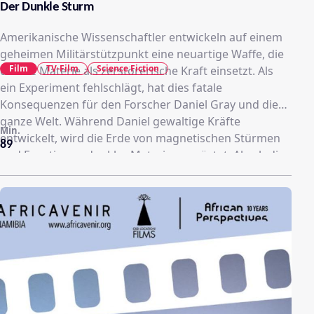
Der Dunkle Sturm
Amerikanische Wissenschaftler entwickeln auf einem
geheimen Militärstützpunkt eine neuartige Waffe, die
Film
TV-Film
Science Fiction
dunkle Materie als zerstörerische Kraft einsetzt. Als
ein Experiment fehlschlägt, hat dies fatale
Konsequenzen für den Forscher Daniel Gray und die
ganze Welt. Während Daniel gewaltige Kräfte
Min.
entwickelt, wird die Erde von magnetischen Stürmen
89
und Eruptionen dunkler Materie verwüstet. Als ob dies
nicht schon schlimm genug wäre, bedroht bald darauf
auch noch ein ehemaliges Mitglied der
Forschungsgruppe mit seinen Plänen die Versuche,
die Phänomene in den Griff zu bekommen. Die Lage
gerät mehr und mehr außer Kontrolle und es scheint,
als wäre Daniel der Schlüssel, um die Erde vor dem
Untergang zu bewahren.