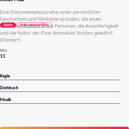
Eine Dokumentationsreihe voller persönlicher
Geschichten und Filmhintergründen, die einen
Serie
Dokumentarfilm
exklusiven Einblick in die Personen, die Kunstfertigkeit
und die Kultur der Pixar Animation Studios gewährt.
(Disney+)
Min.
11
Regie
Drehbuch
Musik