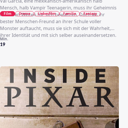
Val Garcia, eine mexikanisch-amerikanisch halb
Mensch, halb Vampir Teenagerin, muss ihr Geheimnis
Film
Drama
Liebesfilm
Familie
Fantasy
in beiden Welten für sich bewahren. Doch als ihr
bester Menschen-Freund an ihrer Schule voller
Monster auftaucht, muss sie sich mit der Wahrheit,
ihrer Identität und mit sich selber auseinandersetzen.
Min.
19