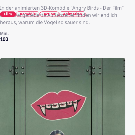
In der animierten 3D-Komödie "Angry Birds - Der Film"
Film
Komödie
Action
Animation
über drei gefiederte Außenseiter finden wir endlich
heraus, warum die Vögel so sauer sind.
Min.
103