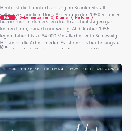
Heute ist die Lohnfortzahlung im Krankheitsfall
selbstverständlich. Doch Arbeiter in den 1950er-Jahren
Film
Dokumentarfilm
Drama
Historie
bekommen in den ersten drei Krankheitstagen gar
keinen Lohn, danach nur wenig. Ab Oktober 1956
legen daher bis zu 34.000 Metallarbeiter in Schleswig-
Holsteins die Arbeit nieder. Es ist der bis heute längste
Min.
Branchenstreik Deutschlands. Emma und Alfred
Freese und ihre zwei Kinder sind eine fiktive Kieler
Werft-Arbeiterfamilie. Durch ihre Augen und viele
Zeitzeugen wird die entbehrungsreiche Zeit und der
Kampf für ein menschenwürdiges Leben in diesem
dreiteiligen Dokudrama erlebbar.