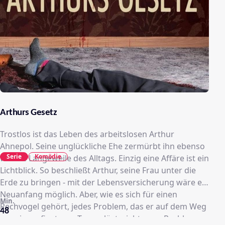
Arthurs Gesetz
Trostlos ist das Leben des arbeitslosen Arthur
Ahnepol. Seine unglückliche Ehe zermürbt ihn ebenso
Serie
Komödie
wie die Langeweile des Alltags. Einzig eine Affäre ist ein
Lichtblick. So beschließt Arthur, seine Frau unter die
Erde zu bringen - mit der Lebensversicherung wäre ein
Neuanfang möglich. Aber, wie es sich für einen
Min.
Pechvogel gehört, jedes Problem, das er auf dem Weg
48
zu seinem finsteren Traum löst, zieht neue Probleme