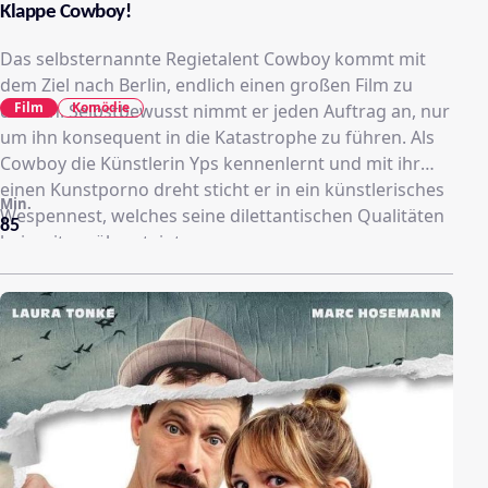
Klappe Cowboy!
Das selbsternannte Regietalent Cowboy kommt mit
dem Ziel nach Berlin, endlich einen großen Film zu
Film
Komödie
drehen. Selbstbewusst nimmt er jeden Auftrag an, nur
um ihn konsequent in die Katastrophe zu führen. Als
Cowboy die Künstlerin Yps kennenlernt und mit ihr
einen Kunstporno dreht sticht er in ein künstlerisches
Min.
Wespennest, welches seine dilettantischen Qualitäten
85
bei weitem übersteigt.