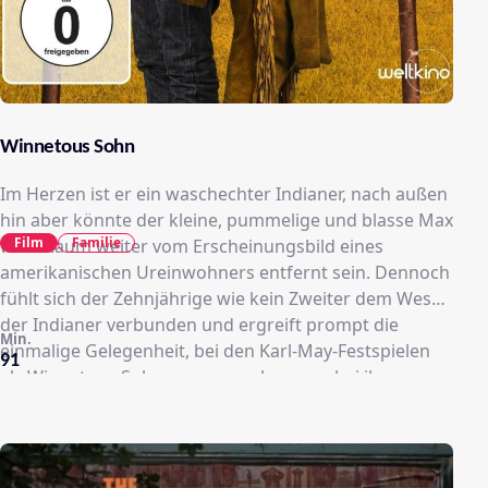
Winnetous Sohn
Im Herzen ist er ein waschechter Indianer, nach außen
hin aber könnte der kleine, pummelige und blasse Max
Film
Familie
wohl kaum weiter vom Erscheinungsbild eines
amerikanischen Ureinwohners entfernt sein. Dennoch
fühlt sich der Zehnjährige wie kein Zweiter dem Wesen
der Indianer verbunden und ergreift prompt die
Min.
einmalige Gelegenheit, bei den Karl-May-Festspielen
91
als Winnetous Sohn vorzusprechen – wobei ihm
ausgerechnet Kumpel Morten unterstützt, obwohl der
mit Indianern eigentlich absolut nichts anfangen kann.
Er weiß, welche Chance sich für Max bietet: Bei der
Aufführung könnte der Junge endlich seinen Idolen