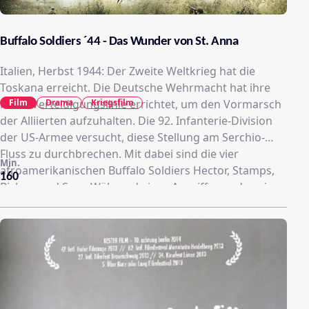
Buffalo Soldiers ´44 - Das Wunder von St. Anna
Italien, Herbst 1944: Der Zweite Weltkrieg hat die
Toskana erreicht. Die Deutsche Wehrmacht hat ihre
Film
Drama
Kriegsfilm
letzte Verteidigungslinie errichtet, um den Vormarsch
der Alliierten aufzuhalten. Die 92. Infanterie-Division
der US-Armee versucht, diese Stellung am Serchio-
Fluss zu durchbrechen. Mit dabei sind die vier
Min.
afroamerikanischen Buffalo Soldiers Hector, Stamps,
160
Bishop und Sam. Während eines Angriffs werden sie
von ihrer Einheit abgeschnitten und retten einen
italienischen Jungen, den sie in ein nahegelegenes
Dorf bringen. Dort erfahren sie etwas, das ihnen in
ihrer Heimat verwehrt wird: Gleichberechtigung,
Menschlichkeit und Respekt. Gemeinsam mit
Partisanen und den Einwohnern des Dorfes bereiten
sie sich auf den kurz bevorstehenden Gegenangriff