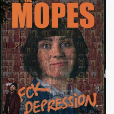
nacheifern und allen zeigen, was in ihm steckt. Das hat
Max nötig, denn sein Leben ist nicht einfach: Vater
Torsten ist zwar ein toller Kerl, aber leider auch ein
Tagträumer, der die Dinge schleifen ließ. Deshalb hat
sich Max' Mutter Birte von ihm getrennt. Max aber ist
zuversichtlich: Als Häuptling der Familie wird er es
schaffen, die beiden wieder zusammenzubringen…