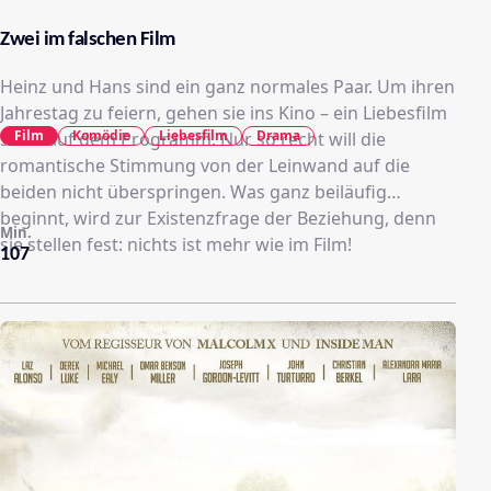
Zwei im falschen Film
Heinz und Hans sind ein ganz normales Paar. Um ihren
Jahrestag zu feiern, gehen sie ins Kino – ein Liebesfilm
Film
Komödie
Liebesfilm
Drama
steht auf dem Programm. Nur so recht will die
romantische Stimmung von der Leinwand auf die
beiden nicht überspringen. Was ganz beiläufig
beginnt, wird zur Existenzfrage der Beziehung, denn
Min.
sie stellen fest: nichts ist mehr wie im Film!
107