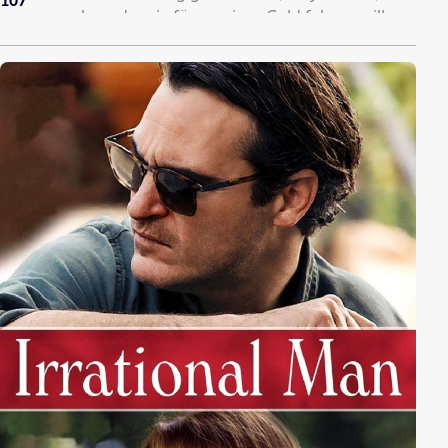
107
angesprochen, der sie für weniger Geld fahren will
und gemeinsam mit einem weiteren Passagier
machen sie sich auf den Weg. Doch schon bald danach
drängt ein anderes Auto ihren Bus von der Straße. Bei
der Reparatur wird Matt verletzt, doch als sie ein
Krankenhaus aufsuchen wollen, zieht der Fahrer eine
Waffe und bringt sie in seine Gewalt. Für die Insassen
beginnt nun eine furchtbare Odyssee durch die Nacht,
denn einerseits ist der Psychopath nicht gewillt, sie
entkommen zu lassen, andererseits würde er ohne zu
zögern sie alle töten. Und sein Motiv kann auch keiner
von ihnen erahnen...