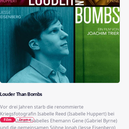
Louder Than Bombs
Vor drei Jahren starb die renommierte
Kriegsfotografin Isabelle Reed (Isabelle Huppert) bei
Film
Drama
einem Unfall. Isabelles Ehemann Gene (Gabriel Byrne)
und die gemeinsamen Söhne Jonah (Jesse Eisenberg)