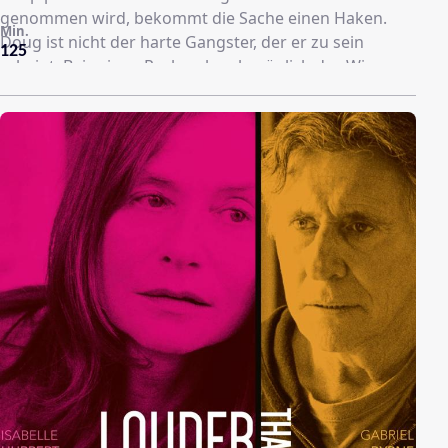
genommen wird, bekommt die Sache einen Haken.
Min.
Doug ist nicht der harte Gangster, der er zu sein
125
scheint. Bei seinen Recherchen bezüglich des Wissens
der Geisel verliebt er sich in sie und möchte plötzlich
aus dem Geschäft aussteigen. Doch so einfach ist das
nicht...