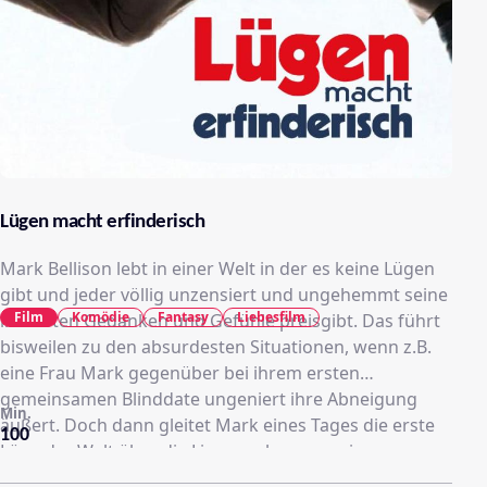
Lügen macht erfinderisch
Mark Bellison lebt in einer Welt in der es keine Lügen
gibt und jeder völlig unzensiert und ungehemmt seine
Film
Komödie
Fantasy
Liebesfilm
innersten Gedanken und Gefühle preisgibt. Das führt
bisweilen zu den absurdesten Situationen, wenn z.B.
eine Frau Mark gegenüber bei ihrem ersten
gemeinsamen Blinddate ungeniert ihre Abneigung
Min.
äußert. Doch dann gleitet Mark eines Tages die erste
100
Lüge der Welt über die Lippen, als er von einer
Bankangestellten missverstanden wird und er sie nicht