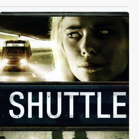
Coup aus. Sie werden ihre drei Favoriten vor den
Dänen retten und einfach stehlen. Ein raffinierter
Masterplan wird minutiös ausgearbeitet. Nichts bleibt
dem Zufall überlassen – wenn die frisch gebackenen
Meisterdiebe da nicht eine winzige Kleinigkeit
übersehen hätten.