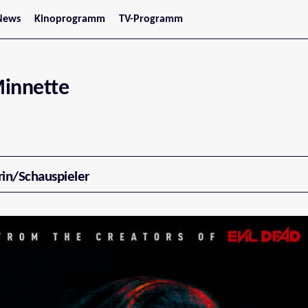
News
Kinoprogramm
TV-Programm
tars
Jetzt im Kino
treaming
Demnächst im Kino
Wien
Niederösterreich
innette
Oberösterreich
Steiermark
Burgenland
Kärnten
Salzburg
Tirol
Vorarlberg
rin/Schauspieler