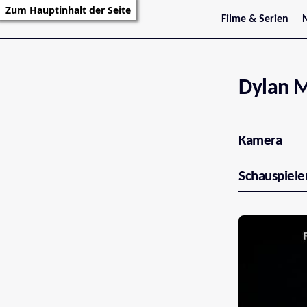
Zum Hauptinhalt der Seite
Filme & Serien
Trailer
S
Kritiken
S
Filmarchiv
Serienarchiv
Dylan M
Kamera
Schauspiele