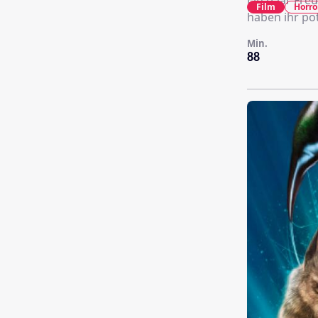
Ein paar Fre
Film
Horro
haben ihr pot
Min.
88