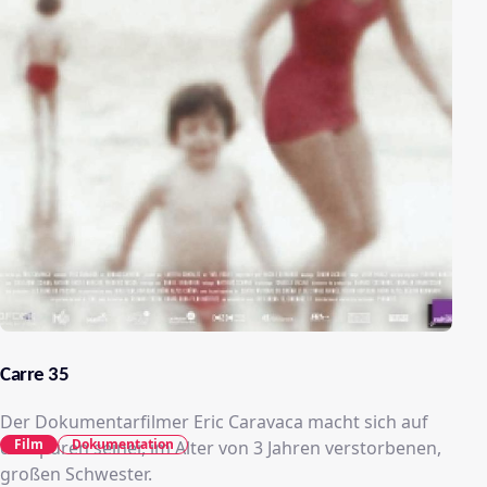
Carre 35
Der Dokumentarfilmer Eric Caravaca macht sich auf
Film
Dokumentation
die Spuren seiner, im Alter von 3 Jahren verstorbenen,
großen Schwester.