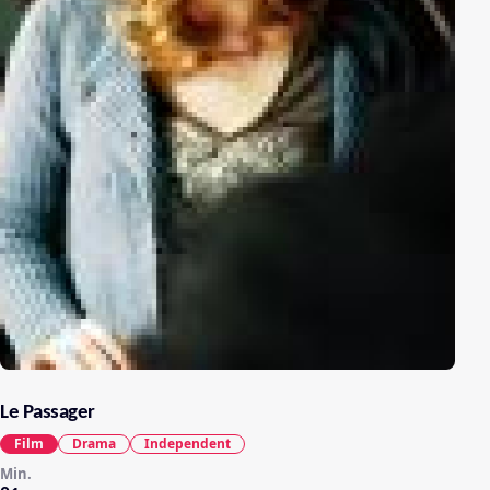
Le Passager
Film
Drama
Independent
Min.