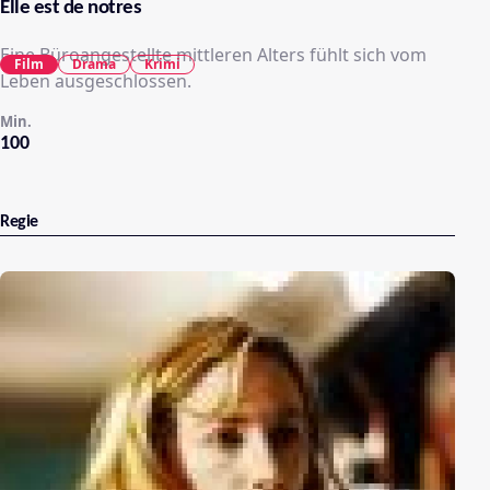
Elle est de notres
Eine Büroangestellte mittleren Alters fühlt sich vom
Film
Drama
Krimi
Leben ausgeschlossen.
Min.
100
Regie