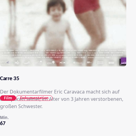
Carre 35
Der Dokumentarfilmer Eric Caravaca macht sich auf
Film
Dokumentation
die Spuren seiner, im Alter von 3 Jahren verstorbenen,
großen Schwester.
Min.
67