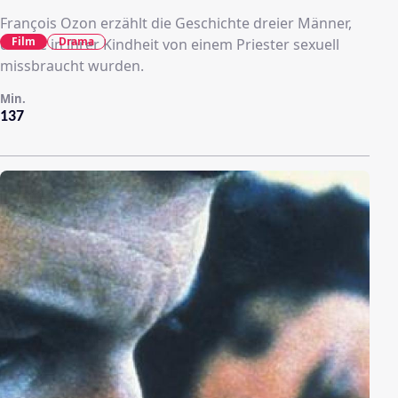
François Ozon erzählt die Geschichte dreier Männer,
Film
Drama
die alle in ihrer Kindheit von einem Priester sexuell
missbraucht wurden.
Min.
137