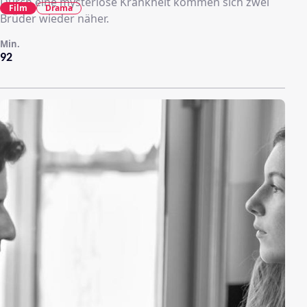
Durch eine mysteriöse Krankheit kommen sich zwei
Film
Drama
Brüder wieder näher.
Min.
92