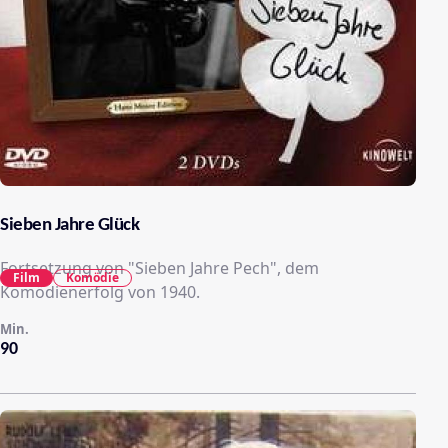
Sieben Jahre Glück
Fortsetzung von "Sieben Jahre Pech", dem
Film
Komödie
Komödienerfolg von 1940.
Min.
90