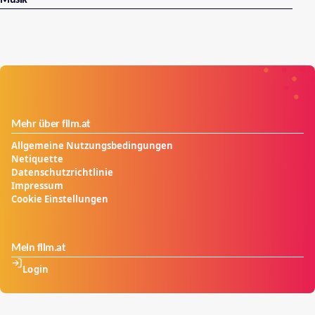
Mehr über film.at
Allgemeine Nutzungsbedingungen
Netiquette
Datenschutzrichtlinie
Impressum
Cookie Einstellungen
Mein film.at
Login