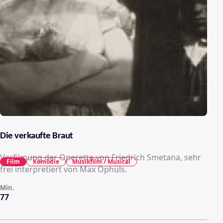
Die verkaufte Braut
Verfilmung der Operette von Friedrich Smetana, sehr
Film
Komödie
Musikfilm / Musical
frei interpretiert von Max Ophüls.
Min.
77