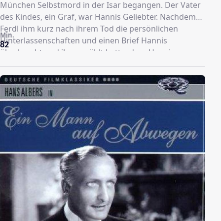
München Selbstmord in der Isar begangen. Der Vater
des Kindes, ein Graf, war Hannis Geliebter. Nachdem
Ferdl ihm kurz nach ihrem Tod die persönlichen
Min.
Hinterlassenschaften und einen Brief Hannis
82
überbracht und ihm erzählt hatte, dass Hanni
schwanger gewesen war, hat er ihn gefragt, ob er –
der Graf – denn der Vater gewesen sei. Ferdl schlug
ihn danach im Affekt, sodass der Graf fiel und starb.
Ferdl wird nun wegen Mordes gesucht, auch wenn
bald deutlich wird, dass der Graf schwer verletzt
überlebt hat.