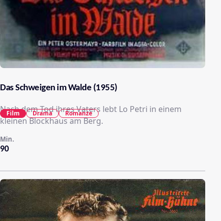
Das Schweigen im Walde (1955)
Nach dem Tod ihres Vaters lebt Lo Petri in einem
Film
Drama
Romanze
kleinen Blockhaus am Berg.
Min.
90