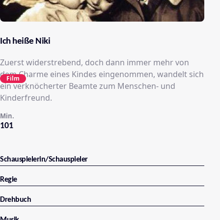
Ich heiße Niki
Zuerst widerstrebend, doch dann immer mehr von
dem Charme eines Kindes eingenommen, wandelt sich
Film
ein verknöcherter Beamte zum Menschen- und
Kinderfreund.
Min.
101
Schauspielerin/Schauspieler
Regie
Drehbuch
Musik