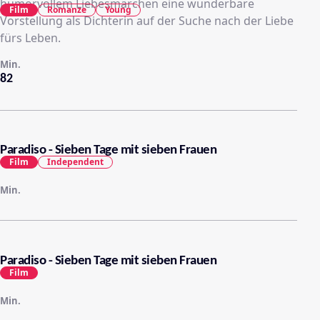
humorvollem Liebesmärchen eine wunderbare
Film
Romanze
Young
Vorstellung als Dichterin auf der Suche nach der Liebe
fürs Leben.
Min.
82
Paradiso - Sieben Tage mit sieben Frauen
Film
Independent
Min.
Paradiso - Sieben Tage mit sieben Frauen
Film
Min.