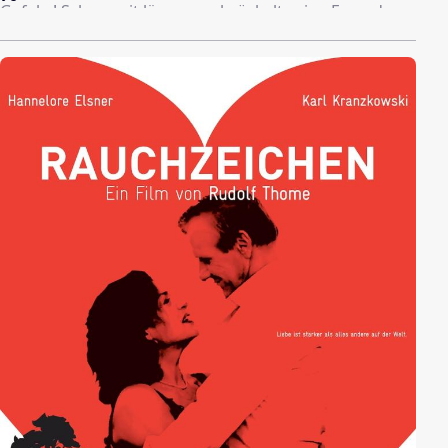
Gefahr! Schon seit längerem bröckelt seine Fassade
bedenklich, er droht sogar einzustürzen. Darunter der
übertrieben integere Kölner Sozialarbeiter Boris
Penske, der Gefahr läuft, im Kannibalenkochtopf zu
enden. Da kann Sebastian froh sein, dass ihn die
ebenso energische wie hübsche Abenteurerin “Alex
Jansen” auf seiner Suche begleitet...