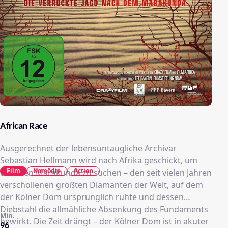
African Race
Ausgerechnet der lebensuntaugliche Archivar
Sebastian Hellmann wird nach Afrika geschickt, um
Film
Komödie
Action
dort den Marakunda zu suchen – den seit vielen Jahren
verschollenen größten Diamanten der Welt, auf dem
der Kölner Dom ursprünglich ruhte und dessen
Diebstahl die allmähliche Absenkung des Fundaments
Min.
bewirkt. Die Zeit drängt – der Kölner Dom ist in akuter
96