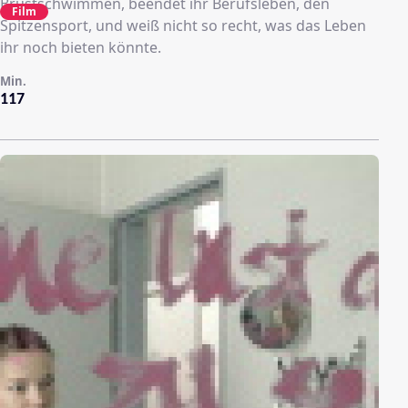
Brustschwimmen, beendet ihr Berufsleben, den
Film
Spitzensport, und weiß nicht so recht, was das Leben
ihr noch bieten könnte.
Min.
117