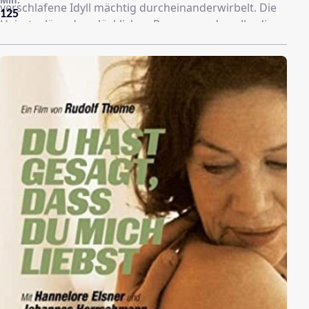
Min.
verschlafene Idyll mächtig durcheinanderwirbelt. Die
125
Heiratspläne des glücklichen Paares werden allerdings
von zwei Todesfällen überschattet. - Hannelore Elsner
und Karl Kranzkowski spielen die Hauptrollen in einem
typischen Rudolf-Thome-Film.