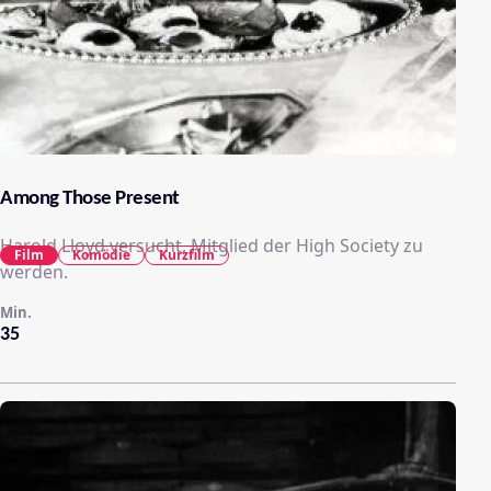
Among Those Present
Harold Lloyd versucht, Mitglied der High Society zu
Film
Komödie
Kurzfilm
werden.
Min.
35