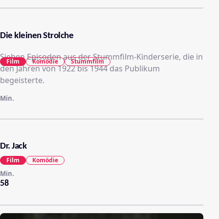
Die kleinen Strolche
Sieben Episoden aus der Stummfilm-Kinderserie, die in
Film
Komödie
Stummfilm
den Jahren von 1922 bis 1944 das Publikum
begeisterte.
Min.
Dr. Jack
Film
Komödie
Min.
58