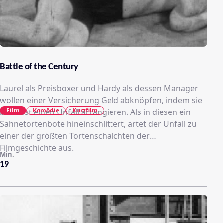
Battle of the Century
Laurel als Preisboxer und Hardy als dessen Manager
wollen einer Versicherung Geld abknöpfen, indem sie
Film
Komödie
Kurzfilm
bewusst einen Unfall arrangieren. Als in diesen ein
Sahnetortenbote hineinschlittert, artet der Unfall zu
einer der größten Tortenschalchten der
Filmgeschichte aus.
Min.
19