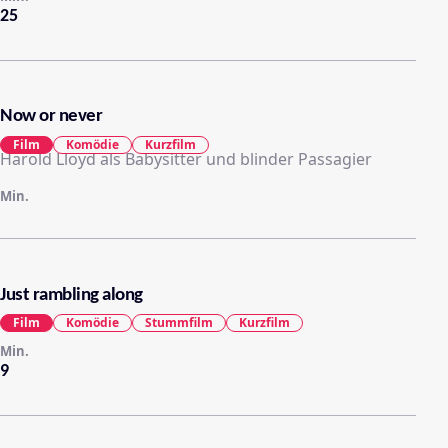
25
Now or never
Film
Komödie
Kurzfilm
Harold Lloyd als Babysitter und blinder Passagier
Min.
Just rambling along
Film
Komödie
Stummfilm
Kurzfilm
Min.
9