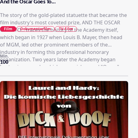
And the Oscar Goes To...
The story of the gold-plated statuette that became the
film industry's most coveted prize, AND THE OSCAR
Film
Dokumentarfilm
TV-Film
GOES TO... traces the history of the Academy itself,
which began in 1927 when Louis B. Mayer, then head
of MGM, led other prominent members of the
industry in forming this professional honorary
Min.
organization. Two years later the Academy began
100
bestowing awards, which were nicknamed "Oscar,"
and quickly came to represent the pinnacle of
cinematic achievement.