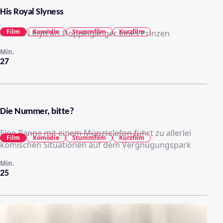
His Royal Slyness
Film
Komödie
Stummfilm
Kurzfilm
Harold Lloyd als Doppelgänger eines Prinzen
Min.
27
Die Nummer, bitte?
Eine Panne mit einem Münztelefon führt zu allerlei
Film
Komödie
Stummfilm
Kurzfilm
komischen Situationen auf dem Vergnügungspark
Min.
25