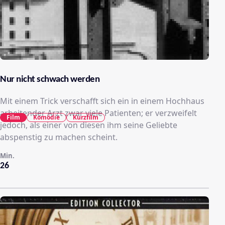
Nur nicht schwach werden
Mit einem Trick verschafft sich ein in einem Hochhaus
arbeitender Arzt zwar viele Patienten; er verzweifelt
Film
Komödie
Kurzfilm
jedoch, als einer von diesen ihm seine Geliebte
abspenstig zu machen scheint.
Min.
26