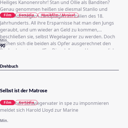
Heiliges Kanonenrohr! Stan und Ollie als Banditen?
Genau genommen heißen sie diesmal Stanlio und
Film
Komödie
Musikfilm / Musical
Ollio, Möchtegern-Landplagen im Italien des 18.
Jahrhunderts. All ihre Ersparnisse hat man den Jungs
geraubt, und um wieder an Geld zu kommen,
beschließen sie, selbst Wegelagerer zu werden. Doch
Min.
suchen sich die beiden als Opfer ausgerechnet den
90
Räuberhauptmann “Fra Diavolo” aus…. Unvergessliche
Highlights: Stan soll Ollie aufhängen und hat dabei
Probleme mit dem Seil sowie die Koordinationsübung
Drehbuch
“Kniechen, Näschen, Öhrchen”
Selbst ist der Matrose
Um seinen Schwiegervater in spe zu imponmieren
Film
Komödie
meldet sich Harold Lloyd zur Marine
Min.