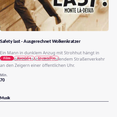
Safety last - Ausgerechnet Wolkenkratzer
Ein Mann in dunklem Anzug mit Strohhut hängt in
Film
Komödie
Stummfilm
schwindelnder Höhe über rollendem Straßenverkehr
an den Zeigern einer öffentlichen Uhr.
Min.
70
Musik