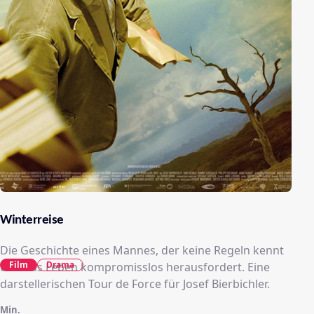
Winterreise
Die Geschichte eines Mannes, der keine Regeln kennt
Film
Drama
und das Leben kompromisslos herausfordert. Eine
darstellerischen Tour de Force für Josef Bierbichler.
Min.