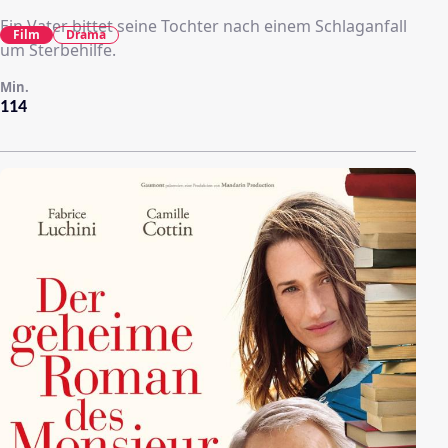
Ein Vater bittet seine Tochter nach einem Schlaganfall
Film
Drama
um Sterbehilfe.
Min.
114