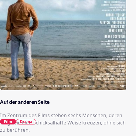
Auf der anderen Seite
Im Zentrum des Films stehen sechs Menschen, deren
Film
Drama
Wege sich auf schicksalhafte Weise kreuzen, ohne sich
zu berühren.