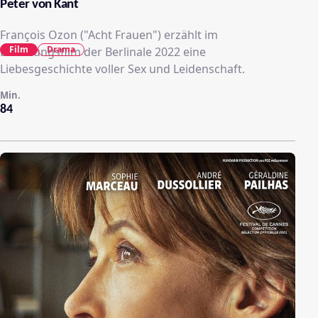
Peter von Kant
François Ozon ("Acht Frauen") erzählt im
Film
Drama
Eröffnungsfilm der Berlinale 2022 eine
Liebesgeschichte voller Sex und Leidenschaft.
Min.
84