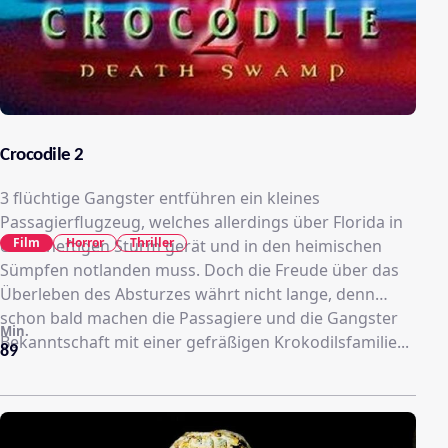
Crocodile 2
3 flüchtige Gangster entführen ein kleines
Passagierflugzeug, welches allerdings über Florida in
Film
Horror
Thriller
einen heftigen Sturm gerät und in den heimischen
Sümpfen notlanden muss. Doch die Freude über das
Überleben des Absturzes währt nicht lange, denn
schon bald machen die Passagiere und die Gangster
Min.
Bekanntschaft mit einer gefräßigen Krokodilsfamilie...
89