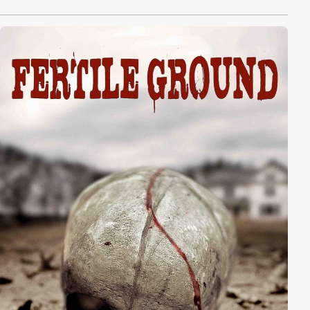
Lastwagen mit den toten Astronauten und werden in
eine geheime Militärbasis tief unter der Erde gebracht.
Doch mit ihnen kam auch eine veränderte Spinne, die
aus dem einzigen Überlebenden ausbricht. Diese
Spinne wächst in einem unvorstellbaren Tempo und
vermehrt sich, indem Sie einem Menschen ein Ei
injiziert. Die Basis wird zur tödlichen Falle, denn die
Spinne schein unaufhaltlicht zu sein. Eine Spinne
kommt nach draußen und ...