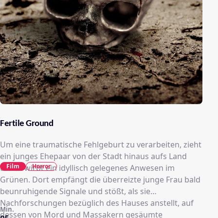
Fertile Ground
Um eine traumatische Fehlgeburt zu verarbeiten, zieht
ein junges Ehepaar von der Stadt hinaus aufs Land
Film
Horror
und erwirbt ein idyllisch gelegenes Anwesen im
Grünen. Dort empfängt die überreizte junge Frau bald
beunruhigende Signale und stößt, als sie
Nachforschungen bezüglich des Hauses anstellt, auf
Min.
dessen von Mord und Massakern gesäumte