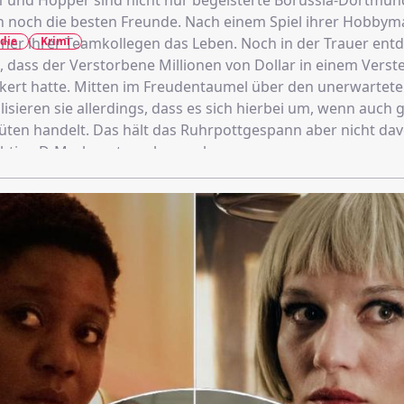
iff und Hopper sind nicht nur begeisterte Borussia-Dortmun
 noch die besten Freunde. Nach einem Spiel ihrer Hobbym
die
Krimi
iner ihrer Teamkollegen das Leben. Noch in der Trauer ent
, dass der Verstorbene Millionen von Dollar in einem Verst
kert hatte. Mitten im Freudentaumel über den unerwartet
isieren sie allerdings, dass es sich hierbei um, wenn auch 
üten handelt. Das hält das Ruhrpottgespann aber nicht dav
ichtige D-Mark umtauschen zu lassen.