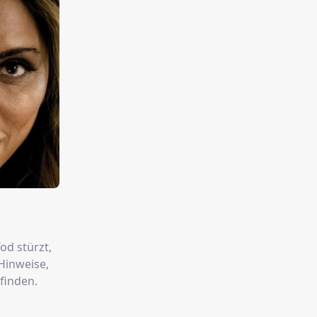
od stürzt,
Hinweise,
finden.