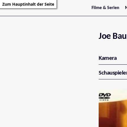
Zum Hauptinhalt der Seite
Filme & Serien
Trailer
S
Kritiken
S
Filmarchiv
Serienarchiv
Joe Bau
Kamera
Schauspiele