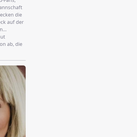
d-Fans,
annschaft
decken die
eck auf der
en
gut
on ab, die