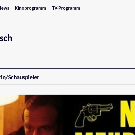
News
Kinoprogramm
TV-Programm
tars
Jetzt im Kino
treaming
Demnächst im Kino
Wien
Niederösterreich
sch
Oberösterreich
Steiermark
Burgenland
Kärnten
Salzburg
Tirol
Vorarlberg
rin/Schauspieler