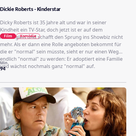
Dickie Roberts - Kinderstar
Dicky Roberts ist 35 Jahre alt und war in seiner
Kindheit ein TV-Star, doch jetzt ist er auf dem
Film
Komödie
Abstellgleis und schafft den Sprung ins Showbiz nicht
mehr. Als er dann eine Rolle angeboten bekommt für
die er "normal" sein müsste, sieht er nur einen Weg
endlich "normal" zu werden: Er adoptiert eine Familie
Min.
und wächst nochmals ganz "normal" auf.
94