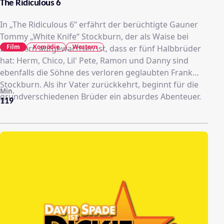
The Ridiculous 6
In „The Ridiculous 6” erfährt der berüchtigte Gauner
Tommy „White Knife“ Stockburn, der als Waise bei
Film
Komödie
Western
Indianern aufgewachsen ist, dass er fünf Halbbrüder
hat: Herm, Chico, Lil' Pete, Ramon und Danny sind
ebenfalls die Söhne des verloren geglaubten Frank
Stockburn. Als ihr Vater zurückkehrt, beginnt für die
Min.
grundverschiedenen Brüder ein absurdes Abenteuer.
119