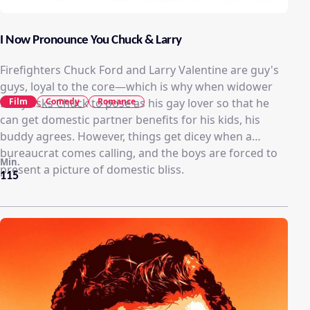
I Now Pronounce You Chuck & Larry
Firefighters Chuck Ford and Larry Valentine are guy's
guys, loyal to the core—which is why when widower
Film
Comedy
Romance
Larry asks Chuck to pose as his gay lover so that he
can get domestic partner benefits for his kids, his
buddy agrees. However, things get dicey when a
bureaucrat comes calling, and the boys are forced to
Min.
present a picture of domestic bliss.
115