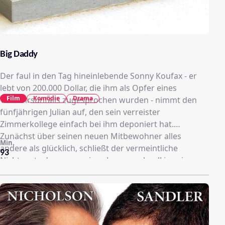
Big Daddy
Der faul in den Tag hineinlebende Sonny Koufax - er
lebt von 200.000 Dollar, die ihm als Opfer eines
Film
Komödie
Drama
Verkehrsunfalls zugesprochen wurden - nimmt den
fünfjährigen Julian auf, den sein verreister
Zimmerkollege einfach bei ihm deponiert hat.
Zunächst über seinen neuen Mitbewohner alles
Min.
andere als glücklich, schließt der vermeintliche
93
Nichtsnutz den naseweisen Jungen schnell in sein
gutmütiges Herz. Damit nimmt jedoch das Chaos
seinen Lauf, denn - wie nicht anders zu erwarten - sind
Sonnys Erziehungsmethoden nicht gerade die
feinsten...