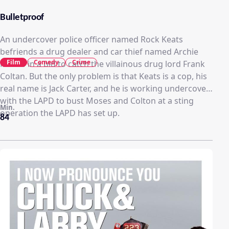
Bulletproof
An undercover police officer named Rock Keats
befriends a drug dealer and car thief named Archie
Film
Comedy
Crime
Moses in a bid to catch the villainous drug lord Frank
Coltan. But the only problem is that Keats is a cop, his
real name is Jack Carter, and he is working undercover
with the LAPD to bust Moses and Colton at a sting
Min.
operation the LAPD has set up.
84