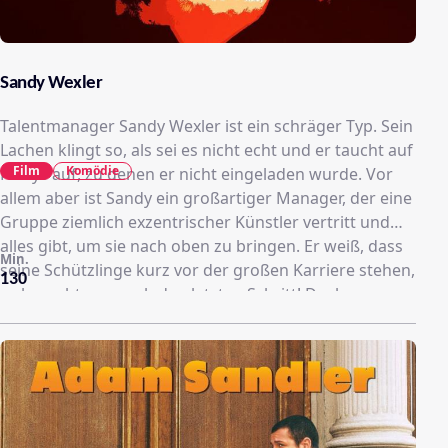
Sandy Wexler
Talentmanager Sandy Wexler ist ein schräger Typ. Sein
Lachen klingt so, als sei es nicht echt und er taucht auf
Film
Komödie
Partys auf, zu denen er nicht eingeladen wurde. Vor
allem aber ist Sandy ein großartiger Manager, der eine
Gruppe ziemlich exzentrischer Künstler vertritt und
alles gibt, um sie nach oben zu bringen. Er weiß, dass
Min.
seine Schützlinge kurz vor der großen Karriere stehen,
130
es braucht nur noch den letzten Schritt! Doch
nachdem sich Sandy stets um alle anderen mehr als
um sich selbst kümmerte, wird sein Leben mächtig
durchgeschüttelt, als er sein Herz an Courtney Clarke
verliert, eine sehr talentierte Sängerin, die er in einem
Vergnügungspark entdeckt hat. Übers Jahrzehnt
hinweg entspinnt sich eine Liebesgeschichte zwischen