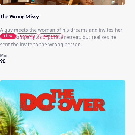
The Wrong Missy
A guy meets the woman of his dreams and invites her
Film
Comedy
Romance
to his company's corporate retreat, but realizes he
sent the invite to the wrong person.
Min.
90