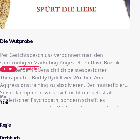
Die Wutprobe
Per Gerichtsbeschluss verdonnert man den
sanftmütigen Marketing-Angestellten Dave Buznik
Film
Komödie
dazu, bei dem offensichtlich geistesgestörten
Therapeuten Buddy Rydell vier Wochen Anti-
Aggressionstraining zu absolvieren. Der mutterfixierte
Seelenklempner erweist sich nicht nur selbst als
Min.
cholerischer Psychopath, sondern schafft es
106
zusammen mit Buzniks Mit-Patienten - darunter der
gemeingefährliche Chuck - innerhalb kürzester Zeit,
dessen Leben sowie die vormals wunderbare
Regie
Beziehung zu Linda in einen Trümmerhaufen zu
verwandeln.
Drehbuch