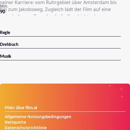
seiner Karriere: vom Ruhrgebiet über Amsterdam bis
Min.
hin zum Jakobsweg. Zugleich lädt der Film auf eine
90
unterhaltsame Tour durch die Geschichte der
Bundesrepublik Deutschland, in der Hape Kerkeling
wie kaum ein anderer das Fernsehen geprägt und sich
Regie
selbst dabei immer wieder neu erfunden hat.
Drehbuch
Musik
Mehr über film.at
Allgemeine Nutzungsbedingungen
Netiquette
Datenschutzrichtlinie