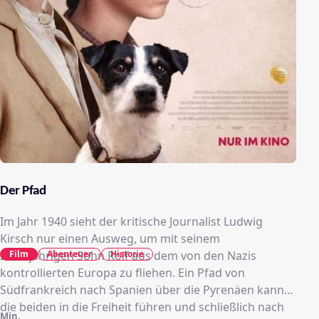
Der Pfad
Im Jahr 1940 sieht der kritische Journalist Ludwig
Kirsch nur einen Ausweg, um mit seinem
Film
Abenteuer
Historie
zwölfjährigen Sohn Rolf aus dem von den Nazis
kontrollierten Europa zu fliehen. Ein Pfad von
Südfrankreich nach Spanien über die Pyrenäen kann
die beiden in die Freiheit führen und schließlich nach
Min.