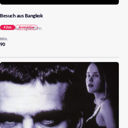
Besuch aus Bangkok
Film
Komödie
deutscher Spielfilm
Min.
90