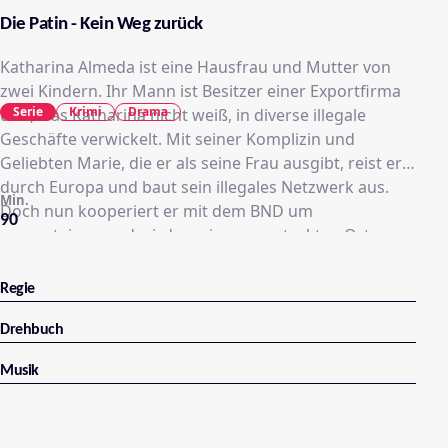
Die Patin - Kein Weg zurück
Katharina Almeda ist eine Hausfrau und Mutter von
zwei Kindern. Ihr Mann ist Besitzer einer Exportfirma
Serie
Krimi
Drama
und, was Katharina nicht weiß, in diverse illegale
Geschäfte verwickelt. Mit seiner Komplizin und
Geliebten Marie, die er als seine Frau ausgibt, reist er
durch Europa und baut sein illegales Netzwerk aus.
Min.
Doch nun kooperiert er mit dem BND um
90
auszusteigen und wird an einem versteckten Ort
festgehalten. Seine Frau Katharina gerät in den Fokus
der Ermittlungen des BKA und die gemeinsamen
Regie
Kinder werden von Kriminellen bedroht. Katharina ist
gezwungen, fünf Millionen Euro von Moskau nach
Drehbuch
Genf zu schmuggeln und muss schnell eine halbe
Musik
Tonne Heroin auftreiben. Zwischenzeitlich bandelt
Katharina noch mit dem Russen Sergej an, den sie
aber wieder fallen lässt, bevor sie sich mit ihrem