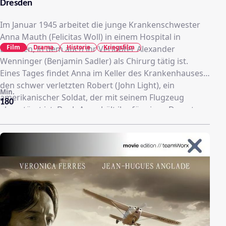
Dresden
Im Januar 1945 arbeitet die junge Krankenschwester
Anna Mauth (Felicitas Woll) in einem Hospital in
Film
Drama
Historie
Kriegsfilm
Dresden, in dem auch ihr Verlobter Alexander
Wenninger (Benjamin Sadler) als Chirurg tätig ist.
Eines Tages findet Anna im Keller des Krankenhauses
den schwer verletzten Robert (John Light), ein
Min.
amerikanischer Soldat, der mit seinem Flugzeug
180
abgestürzt ist. Doch Anna hält ihn für einen Deserteur
und hilft ihn. Als die Gestapo das Krankenhaus
durchsucht, riskiert Anna alles, um Robert das Leben
zu retten und versteckt ihn in den Katakomben der
Frauenkirche. Doch während der Angriff der Alliierten
immer näher rückt, muss Anna erkennen, wen sie
wirklich gerettet hat und auch, welche Gefühle sie für
Robert hegt. Kurz darauf beginnen die Bomben auf
Dresden zu fallen.