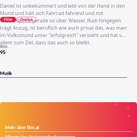
Daniel ist unbekümmert und lebt von der Hand in den
Mund und hält sich Fahrrad fahrend und mit
Film
Drama
Tiefkühlpizza gerade so über Wasser. Rudi hingegen
trägt Anzug, ist beruflich wie auch privat das, was man
im Volksmund unter "erfolgreich" versteht und hat vor
allem zum Ziel, dass das auch so bleibt.
Min.
95
Musik
Mehr über film.at
Allgemeine Nutzungsbedingungen