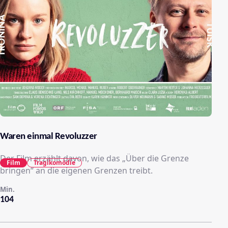
Waren einmal Revoluzzer
Der Film erzählt davon, wie das „Über die Grenze
Film
Tragikomödie
bringen“ an die eigenen Grenzen treibt.
Min.
104