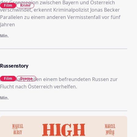
der Grenzregion zwischen Bayern und Österreich
Film
Krimi
verschwindet, erkennt Kriminalpolizist Jonas Becker
Parallelen zu einem anderen Vermisstenfall vor fünf
Jahren
Min.
Russenstory
Zwei Paare wollen einem befreundeten Russen zur
Film
Drama
Flucht nach Österreich verhelfen.
Min.