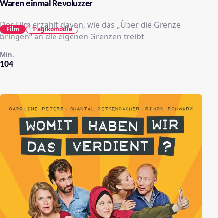
Waren einmal Revoluzzer
Der Film erzählt davon, wie das „Über die Grenze
Film
Tragikomödie
bringen“ an die eigenen Grenzen treibt.
Min.
104