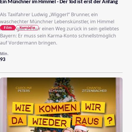
Ein Münchner im Himmel - Der Tod ist erst der Anfang
Als Taxifahrer Ludwig „Wiggerl“ Brunner, ein
waschechter Münchner Lebenskünstler, im Himmel
Film
Komödie
landet, gibt es nur einen Weg zurück in sein geliebtes
Bayern: Er muss sein Karma-Konto schnellstmöglich
auf Vordermann bringen.
Min.
93