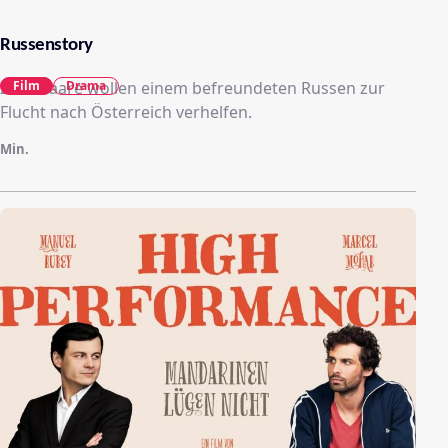
Russenstory
Zwei Paare wollen einem befreundeten Russen zur
Film
Drama
Flucht nach Österreich verhelfen.
Min.