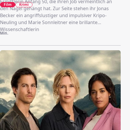
Ermittlerin Anfang 50, die ihren Job vermeintlich an
Film
Krimi
den Nagel gehängt hat. Zur Seite stehen ihr Jonas
Becker ein angriffslustiger und impulsiver Kripo-
Neuling und Marie Sonnleitner eine brillante
Wissenschaftlerin
Min.