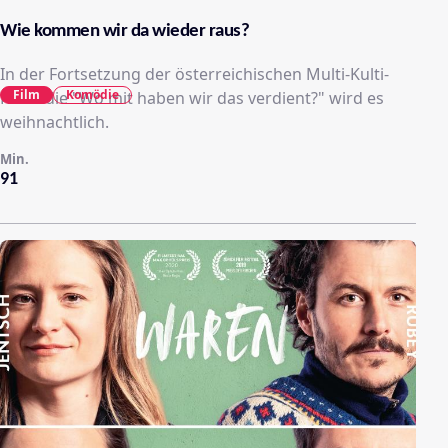
Wie kommen wir da wieder raus?
In der Fortsetzung der österreichischen Multi-Kulti-
Film
Komödie
Komödie "Wo mit haben wir das verdient?" wird es
weihnachtlich.
Min.
91