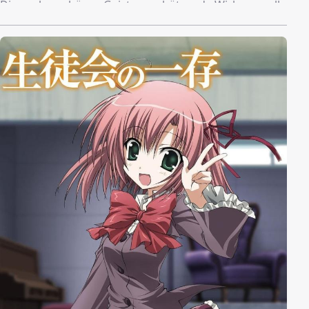
Die auch vor bösen Geistern schützende Wirkung soll
allerdings an seinem sechzehnten Geburtstag
aufhören zu wirken. Doch Yuuto bleibt nicht schutzlos,
denn pünktlich zu diesem Datum tritt ein Katzengeist
in Form eines dämonenjagenden Samurai-Mädchens
in sein Leben. Sie schwört ihn zu beschützen, hat ihn
allerdings gleichzeitig auch zu ihrem Partner
auserkoren und will in diesem Punkt möglichst schnell
zur Sache kommen. Yuuto steht jedoch noch vor
einem weiteren Problem: er leidet unter einer
schweren Katzenallergie.