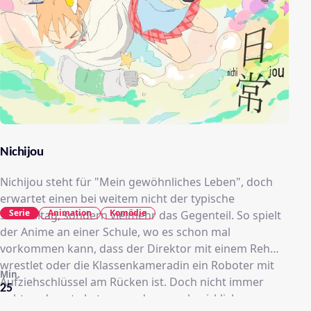
Nichijou
Nichijou steht für "Mein gewöhnliches Leben", doch
erwartet einen bei weitem nicht der typische
Serie
Animation
Komödie
Schulalltag, sondern vielmehr das Gegenteil. So spielt
der Anime an einer Schule, wo es schon mal
vorkommen kann, dass der Direktor mit einem Reh
wrestlet oder die Klassenkameradin ein Roboter mit
Min.
Aufziehschlüssel am Rücken ist. Doch nicht immer
25
geht es derart abstrus zu, denn auch wirklich