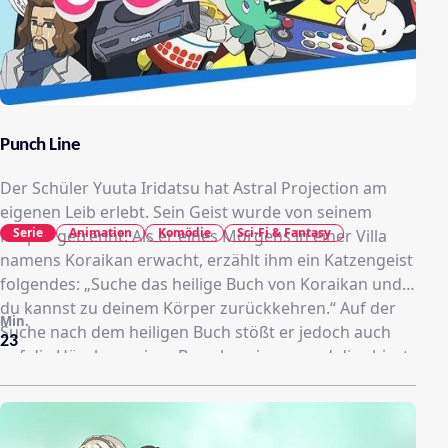
Punch Line
Der Schüler Yuuta Iridatsu hat Astral Projection am
eigenen Leib erlebt. Sein Geist wurde von seinem
Serie
Animation
Komödie
Sci-Fi & Fantasy
Körper getrennt. Als er eines Morgens in einer Villa
namens Koraikan erwacht, erzählt ihm ein Katzengeist
folgendes: „Suche das heilige Buch von Koraikan und
du kannst zu deinem Körper zurückkehren.“ Auf der
Min.
Suche nach dem heiligen Buch stößt er jedoch auch
23
auf die Höschen seiner Bewohnerinnen und dies birgt
einige größere Schwierigkeiten für die gesamte
Menschheit.