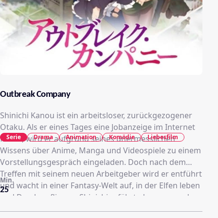
Outbreak Company
Shinichi Kanou ist ein arbeitsloser, zurückgezogener
Otaku. Als er eines Tages eine Jobanzeige im Internet
Serie
Drama
Animation
Komödie
Liebesfilm
findet, wird er aufgrund seines unermesslichen
Wissens über Anime, Manga und Videospiele zu einem
Vorstellungsgespräch eingeladen. Doch nach dem
Treffen mit seinem neuen Arbeitgeber wird er entführt
Min.
und wacht in einer Fantasy-Welt auf, in der Elfen leben
25
und Drachen fliegen. Shinichi erfährt, dass er von der
japanischen Regierung auserwählt wurde, um die