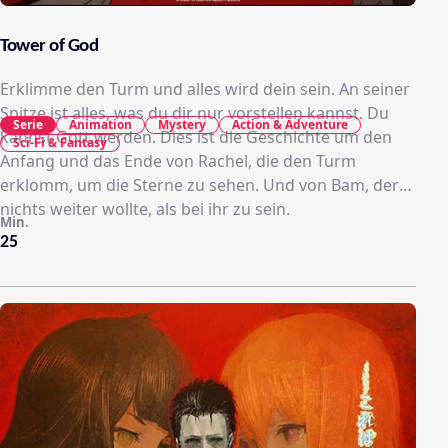
Tower of God
Erklimme den Turm und alles wird dein sein. An seiner
Spitze ist alles, was du dir nur vorstellen kannst. Du
Serie
Animation
Mystery
Action & Adventure
kannst Gott werden. Dies ist die Geschichte um den
Sci-Fi & Fantasy
Anfang und das Ende von Rachel, die den Turm
erklomm, um die Sterne zu sehen. Und von Bam, der
nichts weiter wollte, als bei ihr zu sein.
Min.
25