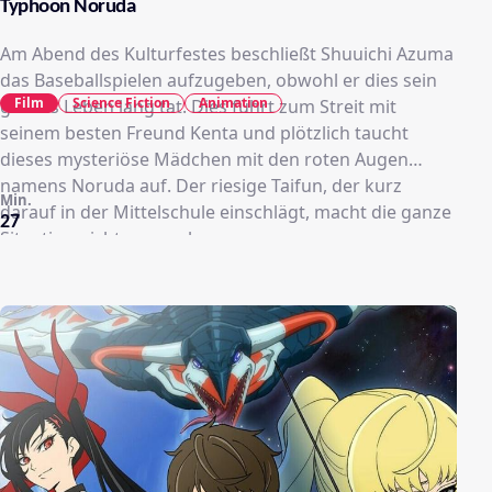
Typhoon Noruda
Am Abend des Kulturfestes beschließt Shuuichi Azuma
das Baseballspielen aufzugeben, obwohl er dies sein
Film
Science Fiction
Animation
ganzes Leben lang tat. Dies führt zum Streit mit
seinem besten Freund Kenta und plötzlich taucht
dieses mysteriöse Mädchen mit den roten Augen
namens Noruda auf. Der riesige Taifun, der kurz
Min.
darauf in der Mittelschule einschlägt, macht die ganze
27
Situation nicht angenehmer.