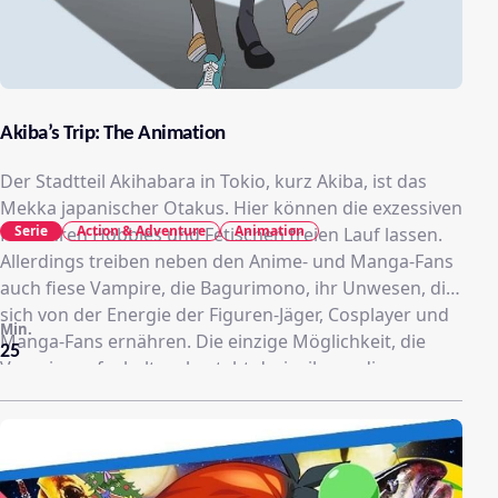
Akiba’s Trip: The Animation
Der Stadtteil Akihabara in Tokio, kurz Akiba, ist das
Mekka japanischer Otakus. Hier können die exzessiven
Serie
Action & Adventure
Animation
Fans ihren Hobbies und Fetischen freien Lauf lassen.
Allerdings treiben neben den Anime- und Manga-Fans
auch fiese Vampire, die Bagurimono, ihr Unwesen, die
sich von der Energie der Figuren-Jäger, Cosplayer und
Min.
Manga-Fans ernähren. Die einzige Möglichkeit, die
25
Vampire aufzuhalten, besteht darin, ihnen die
Klamotten vom Leib zu reißen und sie so dem
Sonnenlicht auszusetzen. Als Tamotsu der niedlichen
Matome begegnet, ahnt er noch nicht, dass auch er
schon bald den Vampiren auf die Pelle rücken muss!