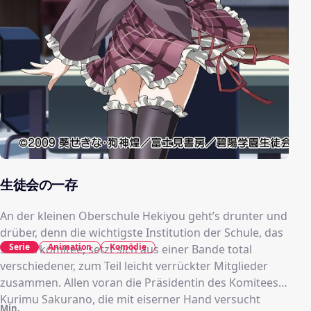
生徒会の一存
An der kleinen Oberschule Hekiyou geht’s drunter und
drüber, denn die wichtigste Institution der Schule, das
Serie
Animation
Komödie
Schülerkomitee, setzt sich aus einer Bande total
verschiedener, zum Teil leicht verrückter Mitglieder
zusammen. Allen voran die Präsidentin des Komitees,
Kurimu Sakurano, die mit eiserner Hand versucht
Min.