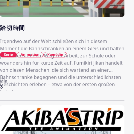
踏 切 時間
Irgendwo auf der Welt schließen sich in diesem
Moment die Bahnschranken an einem Gleis und halten
Serie
Animation
Komödie
jemanden auf dem Weg zur Arbeit, zur Schule oder
woanders hin für kurze Zeit auf. Fumikiri Jikan handelt
von diesen Menschen, die sich wartend an einer
Bahnschranke begegnen und die unterschiedlichsten
Min.
Geschichten erleben – etwa von der ersten großen
3
Liebe!