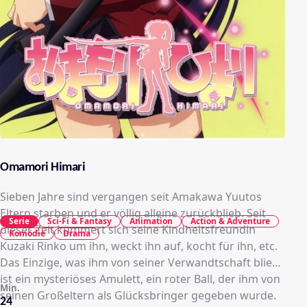
Omamori Himari
Sieben Jahre sind vergangen seit Amakawa Yuutos
Eltern starben und er völlig alleine zurückblieb. Seit
Serie
Sci-Fi & Fantasy
Animation
Action & Adventure
dieser Zeit kümmert sich seine Kindheitsfreundin
Komödie
Drama
Kuzaki Rinko um ihn, weckt ihn auf, kocht für ihn, etc.
Das Einzige, was ihm von seiner Verwandtschaft blieb,
ist ein mysteriöses Amulett, ein roter Ball, der ihm von
Min.
seinen Großeltern als Glücksbringer gegeben wurde.
24