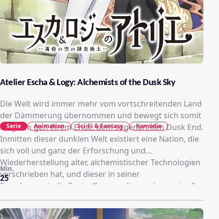
Atelier Escha & Logy: Alchemists of the Dusk Sky
Die Welt wird immer mehr vom vortschreitenden Land
der Dämmerung übernommen und bewegt sich somit
Serie
Animation
Sci-Fi & Fantasy
Komödie
langsam gen ihrem Ende, dem sogenannten Dusk End.
Inmitten dieser dunklen Welt existiert eine Nation, die
sich voll und ganz der Erforschung und
Wiederherstellung alter, alchemistischer Technologien
Min.
verschrieben hat, und dieser in seiner
25
Forschungsstadt „Central“ sammelt, um sie eventuell
gegen die Dämmerung einzusetzen.