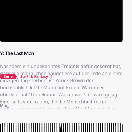
Y: The Last Man
Nachdem ein unbekanntes Ereignis dafür gesorgt hat,
dass alle männlichen Säugetiere auf der Erde an einem
Serie
Sci-Fi & Fantasy
einzigen Tag sterben, ist Yorick Brown der
buchstäblich letzte Mann auf Erden. Warum er
überlebt hat? Unbekannt. Was er weiß: er wird gejagt.
Einerseits von Frauen, die die Menschheit retten
Min.
wollen, andererseits von dunklen Mächten, die sich
seinen Tod wünschen.