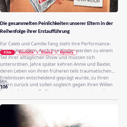
Die gesammelten Peinlichkeiten unserer Eltern in der
Reihenfolge ihrer Erstaufführung
Für Caleb und Camille Fang steht ihre Performance-
Kunst über allem. Auch ihre Kinder werden zu einem
Film
Komödie
Drama
Mystery
Teil ihrer alltäglichen Show und müssen sich
unterordnen. Jahre später kehren Annie und Baxter,
deren Leben von ihren früheren teils traumatischen
Erlebnissen entscheidend geprägt wurde, zu ihren
Min.
Eltern zurück und sollen sogleich gegen ihren Willen
106
für eine letzte große Nummer eingespannt werden.
Doch dann verschwinden Caleb und Camille eines
Tages plötzlich. Alles scheint darauf hinzudeuten, dass
sie tot sind. Doch Annie und Baxter glauben nicht an
einen Mord, trauen der ganzen Sache nicht so recht
und vermuten dahinter vielmehr einen weiteren