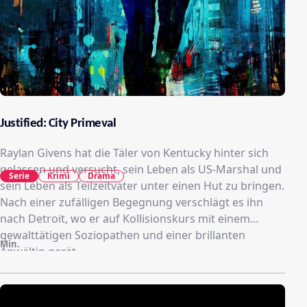
Justified: City Primeval
Raylan Givens hat die Täler von Kentucky hinter sich
gelassen und versucht, sein Leben als US-Marshal und
Serie
Krimi
Drama
sein Leben als Teilzeitvater unter einen Hut zu bringen.
Nach einer zufälligen Begegnung verschlägt es ihn
nach Detroit, wo er auf Kollisionskurs mit einem
gewalttätigen Soziopathen und einer brillanten
Min.
Anwältin gerät.