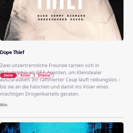
Dope Thief
Zwei unzertrennliche Freunde tarnen sich in
Philadelphia als DEA-Agenten, um Kleindealer
Serie
Krimi
Drama
auszurauben. Ihr raffinierter Coup läuft reibungslos –
bis sie an die Falschen und damit ins Visier eines
mächtigen Drogenkartells geraten.
Min.