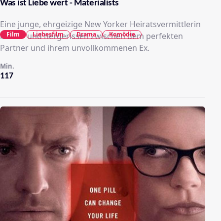
Was ist Liebe wert - Materialists
Eine junge, ehrgeizige New Yorker Heiratsvermittlerin
Film
Liebesfilm
Drama
Komödie
ist hin- und hergerissen zwischen dem perfekten
Partner und ihrem unvollkommenen Ex.
Min.
117