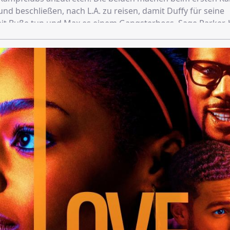
d beschließen, nach L.A. zu reisen, damit Duffy für seine
t Buße tun und Max es einem Gangsterboss, Sage Parker,
mmen bei Rachel, Max‘ Schwester, unter und sie und Duffy
näher. Duffy tritt in Sages Fight Club auf und gewinnt, was
 Aufmerksamkeit auf ihn lenkt. Duffy wird in die Welt des
hineingezogen und erhält einige Jobs, die er nicht ablehne
n mit Sages Partnerin und Polizeibeamtin Ellen Ridgway. Je 
ntaucht, desto tödlicher wird sie.