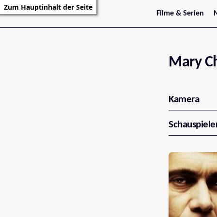
Zum Hauptinhalt der Seite
Filme & Serien
Trailer
S
Kritiken
S
Filmarchiv
Serienarchiv
Mary Ch
Kamera
Schauspiele