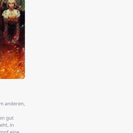
um anderen,
en gut
eht, in
mpf eine