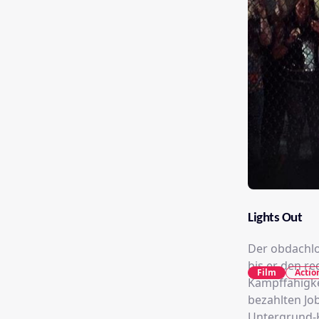
Lights Out
Der obdachlo
bis er den re
Film
Actio
Kampffähigke
bezahlten Job
Untergrund-K