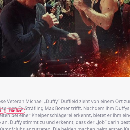
se Veteran Michael „Duffy“ Duffield zieht von einem Ort z
dseligen Ex-Sträfling Max Bomer trifft. Nachdem ihm Duffys
n
Thriller
iten bei einer Kneipenschlägerei erkennt, bietet er ihm ein
 an. Duffy stimmt zu und erkennt, dass der „Job“ darin best
ampfclubs anzutreten. Die beiden machen beim ersten Ka