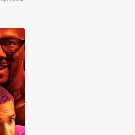
 heimzahlen
 kommen
n kann.
tiefer er in