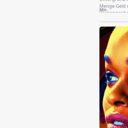
Menge Geld un
Min.
Vergangenhei
kann. Sie ko
sich schnell 
unerwünschte
Verbrechens 
Darunter eine
diese Welt ei