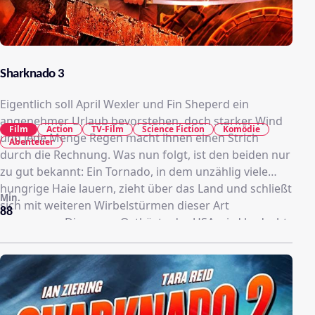
Sharknado 3
Eigentlich soll April Wexler und Fin Sheperd ein
angenehmer Urlaub bevorstehen, doch starker Wind
Film
Action
TV-Film
Science Fiction
Komödie
und jede Menge Regen macht ihnen einen Strich
Abenteuer
durch die Rechnung. Was nun folgt, ist den beiden nur
zu gut bekannt: Ein Tornado, in dem unzählig viele
hungrige Haie lauern, zieht über das Land und schließt
Min.
sich mit weiteren Wirbelstürmen dieser Art
88
zusammen. Die ganze Ostküste der USA wird bedroht
– von Washington bis Orlando. Der Hai-Sturm nähert
sich dem Spring Break, wo sich Fins Kinder zu
bebenden Beats mit zahlreichen anderen Feierwütigen
amüsieren wollen. Für die bissigen Bestien gleicht das
Party-Gelage einem Festschmaus und der Sturm