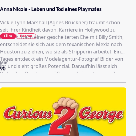
Anna Nicole - Leben und Tod eines Playmates
Vickie Lynn Marshall (Agnes Bruckner) träumt schon
seit ihrer Kindheit davon, Karriere in Hollywood zu
Film
Drama
machen. Nach einer gescheiterten Ehe mit Billy Smith,
entscheidet sie sich aus dem texanischen Mexia nach
Houston zu ziehen, wo sie als Stripperin arbeitet. Eines
Tages entdeckt ein Modelagentur-Fotograf Bilder von
Min.
ihr und sieht großes Potenzial. Daraufhin lässt sich
90
Vickie ihre Brüste vergrößern und nimmt ab, um ihrem
Vorbild Marilyn Monroe ähnlicher zu sein. Das
Playboy-Magazin lädt sie zum Shooting ein und einige
Zeit später wird das inzwischen unter dem Namen
Anna Nicole Smith bekannte Model gar zum Playmate
des Jahres gewählt. Schlagzeilen macht Anna Nicole
außerdem als sie den 89jährigen Milliardär J. Howard
Marshall (Martin Landau) heiratet. Doch die
Berühmtheit bringt auch dunkle Seiten mit sich, denn