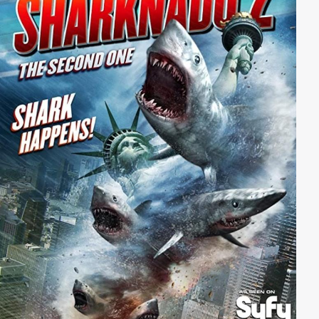
nimmt Kurs auf Florida. Auch bei seinem dritten
Aufeinandertreffen mit den vom Himmel fallenden
Haien schwingt Fin wieder eine Kettensäge und
bekommt diesmal unter anderem von seinem Vater
Gilbert tatkräftige Unterstützung, denn dieser ist gar
nicht gut auf die Biester zu sprechen, haben sie doch
seinen Lebensgefährten auf dem Gewissen.