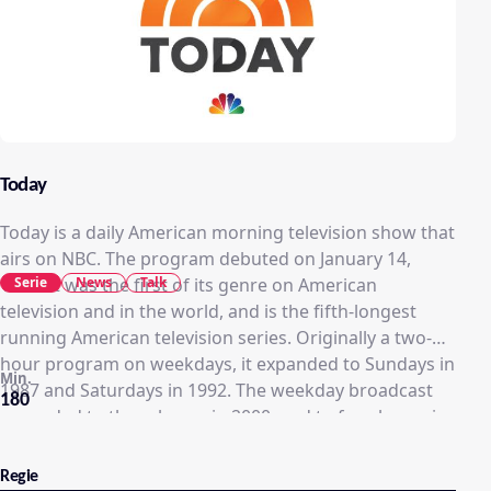
Today
Today is a daily American morning television show that
airs on NBC. The program debuted on January 14,
Serie
News
Talk
1952. It was the first of its genre on American
television and in the world, and is the fifth-longest
running American television series. Originally a two-
hour program on weekdays, it expanded to Sundays in
Min.
1987 and Saturdays in 1992. The weekday broadcast
180
expanded to three hours in 2000, and to four hours in
2007. Today's dominance was virtually unchallenged
by the other networks until the late 1980s, when it was
Regie