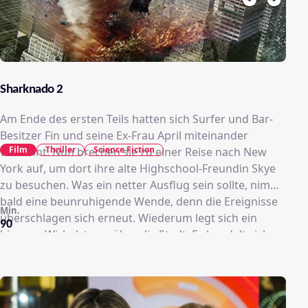
Sharknado 2
Am Ende des ersten Teils hatten sich Surfer und Bar-
Besitzer Fin und seine Ex-Frau April miteinander
Film
Thriller
Science Fiction
versöhnt. Nun brechen sie zu einer Reise nach New
York auf, um dort ihre alte Highschool-Freundin Skye
zu besuchen. Was ein netter Ausflug sein sollte, nimmt
bald eine beunruhigende Wende, denn die Ereignisse
Min.
überschlagen sich erneut. Wiederum legt sich ein
90
bizarrer Wirbelsturm über die Stadt: Es handelt sich
um einen Sharknado. Das ungewöhnliche
Wettersystem hatte dafür gesorgt, dass der Sturm an
der Küste einen Haischwarm aufgesaugt hatte, die
nun um die Freiheitsstatue ebenso wie über den