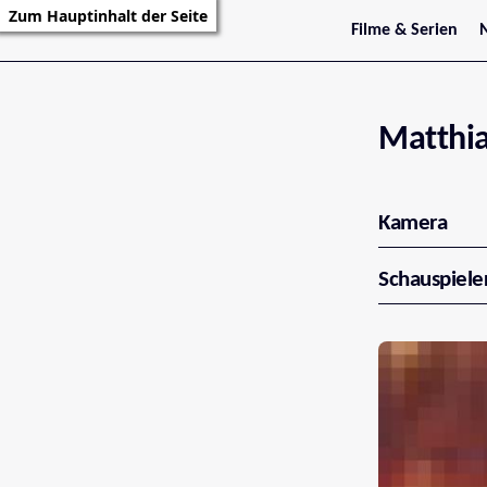
Zum Hauptinhalt der Seite
Filme & Serien
Trailer
S
Kritiken
S
Filmarchiv
Serienarchiv
Matthia
Kamera
Schauspiele