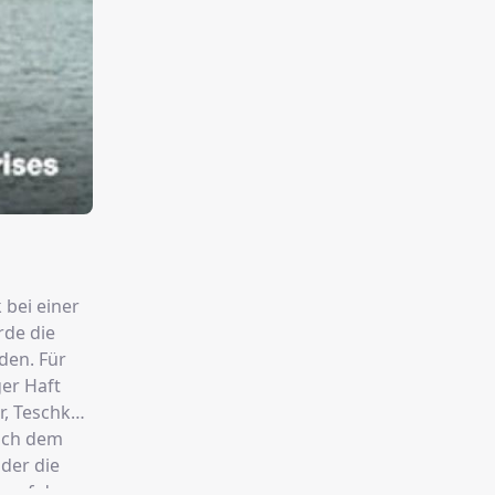
bei einer
rde die
den. Für
er Haft
lich dem
der die
r auf der