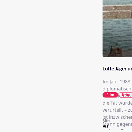
Lotte Jäger 
Im Jahr 1988
diplomatisch
Film
Krimi
hübsche Gäst
die Tat wurd
verurteilt – zu Un
ist inzwische
Min.
Mann gegenüb
90
wahren Täter 