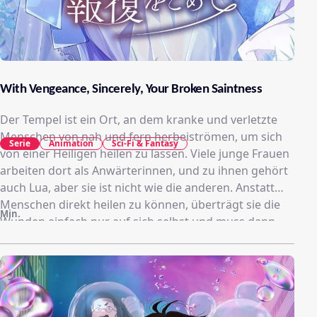
With Vengeance, Sincerely, Your Broken Saintness
Der Tempel ist ein Ort, an dem kranke und verletzte
Menschen von nah und fern herbeiströmen, um sich
Serie
Animation
Sci-Fi & Fantasy
von einer Heiligen heilen zu lassen. Viele junge Frauen
arbeiten dort als Anwärterinnen, und zu ihnen gehört
auch Lua, aber sie ist nicht wie die anderen. Anstatt
Menschen direkt heilen zu können, überträgt sie die
Min.
Wunden einfach nur auf sich selbst und muss dann
das gleiche Leid auf ihrem eigenen Körper erdulden.
Eines Tages steht Luas Schwarm, Kommandant
Garrett, nach einem Angriff durch ein wildes Tier kurz
vor dem Tod. Nachdem sie seine schweren
Verletzungen auf sich genommen hat und in ein