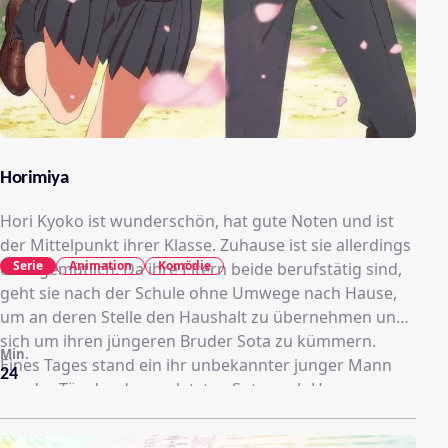
Horimiya
Hori Kyoko ist wunderschön, hat gute Noten und ist
der Mittelpunkt ihrer Klasse. Zuhause ist sie allerdings
Serie
Animation
Komödie
eher gemütlich. Da ihre Eltern beide berufstätig sind,
geht sie nach der Schule ohne Umwege nach Hause,
um an deren Stelle den Haushalt zu übernehmen und
sich um ihren jüngeren Bruder Sota zu kümmern.
Min.
Eines Tages stand ein ihr unbekannter junger Mann
24
vor der Tür, der den verletzten Sota nach Hause
begleitet hatte. „Hori?“ In dem Moment, als er ihren
Namen aussprach, wurde ihr klar, dass dieser Junge ihr