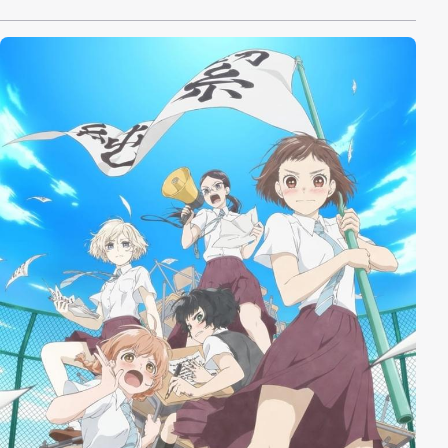
die mit ihren von Hexen bezogenen Kräften in die
Schlacht ziehen. Auch Iroha, die eines Tages nach
Kamihama kam, um dort nach ihrer verschwundenen
Schwester Ui zu suchen, schließt sich den übrigen
Magical Girls an. Es dauert nicht lang, bis auch eine
alte Bekannte ihren Auftritt hat: Homura Akemi, die in
Kamihama nach einem Weg sucht, um Madoka zu
retten. Nur weiß Madoka selbst davon nichts … So
findet auch Madoka ihren Weg in die Stadt, um dort
ihre vermisste Freundin Homura zu finden und die
Schicksale der drei Mädchen – Iroha, Madoka und
Homura –, die alle um diejenigen kämpfen, die sie
lieben, werden auf merkwürdige Weise miteinander
verknüpft …