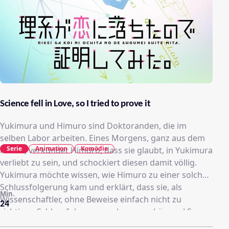
Science fell in Love, so I tried to prove it
Yukimura und Himuro sind Doktoranden, die im
selben Labor arbeiten. Eines Morgens, ganz aus dem
Serie
Animation
Komödie
Nichts, verkündet Himuro, dass sie glaubt, in Yukimura
verliebt zu sein, und schockiert diesen damit völlig.
Yukimura möchte wissen, wie Himuro zu einer solchen
Schlussfolgerung kam und erklärt, dass sie, als
Min.
Wissenschaftler, ohne Beweise einfach nicht zu
24
richtigen Schlussfolgerungen kommen können! So
beginnen die beiden den Versuch, ihre romantischen