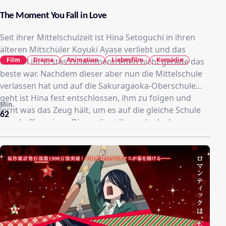
The Moment You Fall in Love
Seit ihrer Mittelschulzeit ist Hina Setoguchi in ihren
älteren Mitschüler Koyuki Ayase verliebt und das
Film
Drama
Animation
Liebesfilm
Komödie
obwohl ihr erstes Zusammentreffen nicht gerade das
beste war. Nachdem dieser aber nun die Mittelschule
verlassen hat und auf die Sakuragaoka-Oberschule
geht ist Hina fest entschlossen, ihm zu folgen und
Min.
lernt was das Zeug hält, um es auf die gleiche Schule
62
zu schaffen wie er. Dies gelingt ihr auch, doch
nachdem ihr Schwarm eine Typ-Veränderung, wegen
einer unerfüllten Liebe durchmacht, sind plötzlich
auch noch andere Mädchen hinter Koyuki her.
Daraufhin beschließt Hina nicht länger zu warten und
ihrem Senpai endlich zu verraten, was sie empfindet.
Leichter gesagt, als getan und dann ist da auch noch
Hinas Kindheitsfreund Kotarou, der offenbar mehr für
sie empfindet als nur Freundschaft.