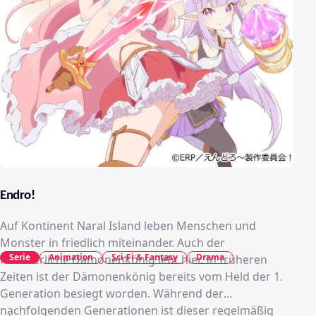
Endro!
Auf Kontinent Naral Island leben Menschen und
Monster in friedlich miteinander. Auch der
Serie
Animation
Sci-Fi & Fantasy
Drama
fürchterliche Dämonenkönig lebt hier. In früheren
Zeiten ist der Dämonenkönig bereits vom Held der 1.
Generation besiegt worden. Während der
nachfolgenden Generationen ist dieser regelmäßig