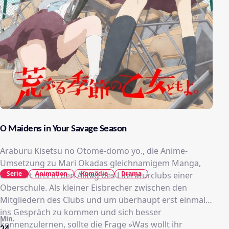
O Maidens in Your Savage Season
Araburu Kisetsu no Otome-domo yo., die Anime-
Umsetzung zu Mari Okadas gleichnamigem Manga,
Serie
Animation
Komödie
Drama
entführt uns in den Alltag des Literaturclubs einer
Oberschule. Als kleiner Eisbrecher zwischen den
Mitgliedern des Clubs und um überhaupt erst einmal
ins Gespräch zu kommen und sich besser
Min.
kennenzulernen, sollte die Frage »Was wollt ihr