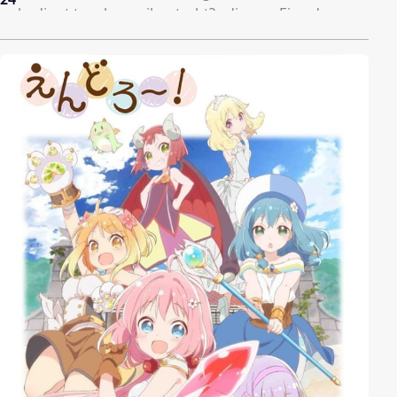
24
unbedingt tun, bevor ihr sterbt?« dienen. Eine der
jungen Damen posaunt ohne groß darüber
nachzudenken ein Wort in den Raum: »Sex!« Und
damit löst sie einen Wirbelsturm aus Gefühlen in den
jungen Damen des Literaturclubs aus, der jede von
ihnen – so verschieden sie auch sind – auf ihren ganz
eigenen tollpatschigen, witzigen, schmerzhaften und
emotional mitreißenden Pfad zum Erwachsenwerden
treibt …