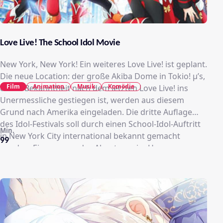
Love Live! The School Idol Movie
New York, New York! Ein weiteres Love Live! ist geplant.
Die neue Location: der große Akiba Dome in Tokio! μ’s,
Film
Animation
Musik
Komödie
deren Bekanntheit nach dem letzten Love Live! ins
Unermessliche gestiegen ist, werden aus diesem
Grund nach Amerika eingeladen. Die dritte Auflage
des Idol-Festivals soll durch einen School-Idol-Auftritt
Min.
in New York City international bekannt gemacht
99
werden. Ein spannendes Abenteuer im Herzen
Amerikas wartet auf Honoka und ihre Freundinnen.
Ebenso müssen sich die neun Mädchen nun
entscheiden: Wie geht es weiter mit μ’s? Ein großer
Auftritt in Akihabara, zu dem auch die ehemals
größten Konkurrenten A-RISE eingeladen sind, soll die
Entscheidung bringen.