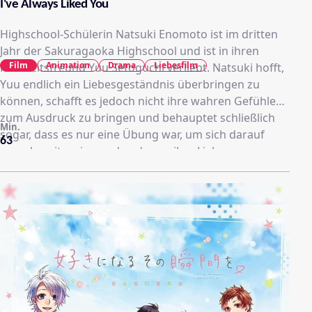
I've Always Liked You
Highschool-Schülerin Natsuki Enomoto ist im dritten
Jahr der Sakuragaoka Highschool und ist in ihren
Film
Animation
Drama
Liebesfilm
Kindheitsfreund Yuu Setoguchi verliebt. Natsuki hofft,
Yuu endlich ein Liebesgeständnis überbringen zu
können, schafft es jedoch nicht ihre wahren Gefühle
zum Ausdruck zu bringen und behauptet schließlich
Min.
sogar, dass es nur eine Übung war, um sich darauf
63
vorzubereiten, jemand anderem ihre Liebe zu
gestehen. Während sie nun ihre wahren Gefühle vor
Yuu geheim hält, wird Natsuki zu allem Überfluss von
ihrem Klassenkameraden Koyuki Ayase zu einem Date
eingeladen. Wird Natsuki jemals den Mut aufbringen,
Yuu ihre Gefühle zu gestehen? Eine Geschichte rund
um die süßen, aber auch bitterlichen Versuche und
Verwirrungen junger Romanzen.