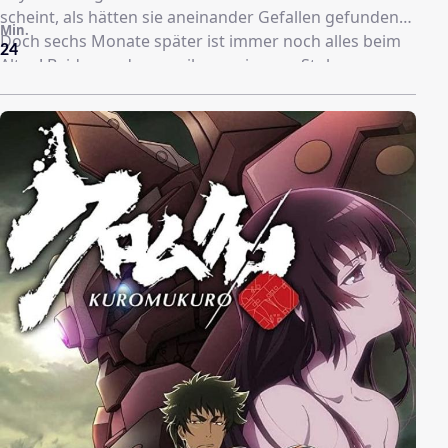
scheint, als hätten sie aneinander Gefallen gefunden…
Min.
Doch sechs Monate später ist immer noch alles beim
24
Alten! Beide werden von ihrem eigenen Stolz
geblendet und suchen nur nach einer Möglichkeit, den
jeweils anderen dazu zu bringen, als erstes die
Gefühle zu gestehen. Der Krieg hat begonnen!