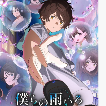
langes Koma gefallen ist, muss die schwer
angeschlagene Lua jedoch feststellen, dass ihre beste
Freundin Arianne die Anerkennung für die Heilung
bekommen hat. Außerdem ist sie eine Verlobung mit
Garrett eingegangen und hat das Gerücht verbreitet,
dass Lua ihre Pflichten vernachlässigt hat und nur
deswegen so schwer verletzt wurde.