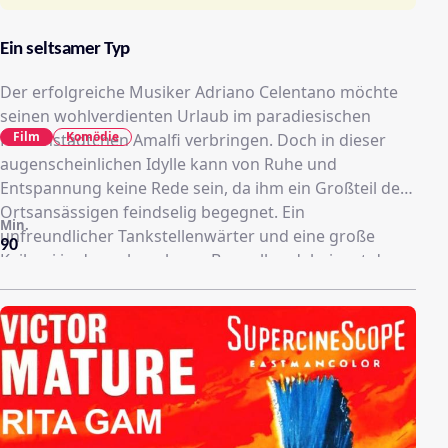
Ein seltsamer Typ
Der erfolgreiche Musiker Adriano Celentano möchte
seinen wohlverdienten Urlaub im paradiesischen
Film
Komödie
Küstenstädtchen Amalfi verbringen. Doch in dieser
augenscheinlichen Idylle kann von Ruhe und
Entspannung keine Rede sein, da ihm ein Großteil der
Ortsansässigen feindselig begegnet. Ein
Min.
unfreundlicher Tankstellenwärter und eine große
90
Keilerei in der nahegelegen Bar, sollen dabei erst den
Auftakt eines chaotischen Aufenthalts einläuten. Denn
schon kurz darauf wird der heiß umworbene Sänger
Opfer einer Verwechselung mit turbulenten Folgen. So
taucht auf einmal ein Baby in seinem Hotelzimmer auf,
welches angeblich sein eigenes Kind sein soll.
Ausgerechnet jetzt besucht ihn seine künftige Ehefrau
mit Schwiegervater im Gepäck. In einer solch heiklen