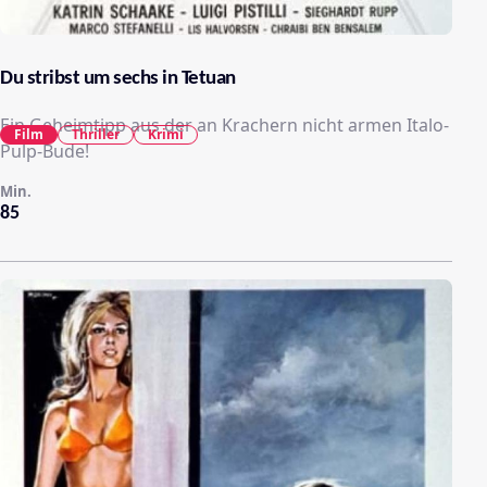
Du stribst um sechs in Tetuan
Ein Geheimtipp aus der an Krachern nicht armen Italo-
Film
Thriller
Krimi
Pulp-Bude!
Min.
85