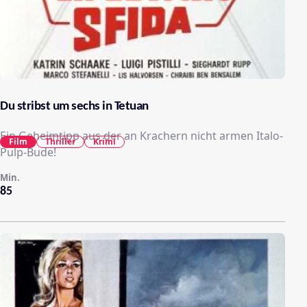
Du stribst um sechs in Tetuan
Ein Geheimtipp aus der an Krachern nicht armen Italo-
Film
Thriller
Krimi
Pulp-Bude!
Min.
85