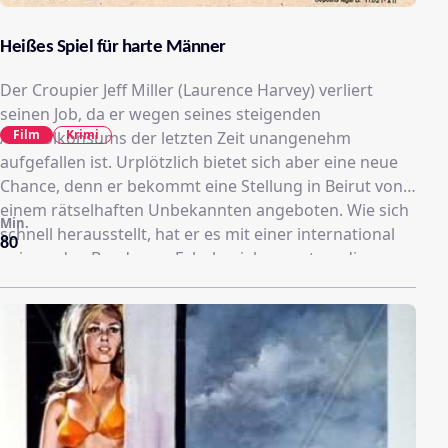
Heißes Spiel für harte Männer
Der Croupier Jeff Miller (Laurence Harvey) verliert
seinen Job, da er wegen seines steigenden
Film
Krimi
Alkoholkonsums der letzten Zeit unangenehm
aufgefallen ist. Urplötzlich bietet sich aber eine neue
Chance, denn er bekommt eine Stellung in Beirut von
einem rätselhaften Unbekannten angeboten. Wie sich
Min.
schnell herausstellt, hat er es mit einer international
80
agierenden Bande von Falschspielern zu tun, die
planen, die Bank des Casinos von Beirut mit einem
gezinkten System zu sprengen. Da die Behörden vor
Ort über das Vorhaben informiert sind, bewegt Zakir
(Alberto de Mendoza), der Polizeichef von Beirut, den
hin und her gerissenen Croupier zur Mitarbeit, doch
schon bald spitzen sich die Gefahren für Jeff merklich
zu...