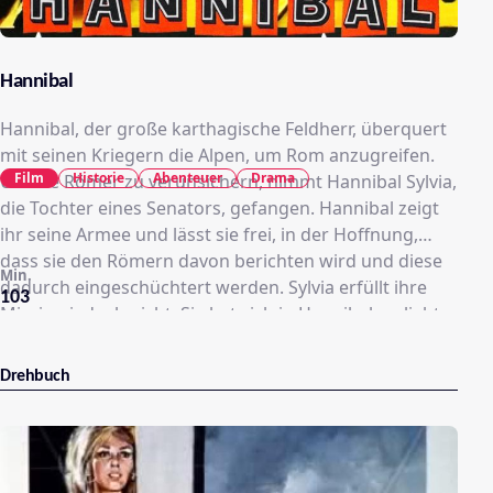
Hannibal
Hannibal, der große karthagische Feldherr, überquert
mit seinen Kriegern die Alpen, um Rom anzugreifen.
Film
Historie
Abenteuer
Drama
Um die Römer zu verunsichern, nimmt Hannibal Sylvia,
die Tochter eines Senators, gefangen. Hannibal zeigt
ihr seine Armee und lässt sie frei, in der Hoffnung,
dass sie den Römern davon berichten wird und diese
Min.
dadurch eingeschüchtert werden. Sylvia erfüllt ihre
103
Mission jedoch nicht: Sie hat sich in Hannibal verliebt
und kehrt zu ihm zurück. Beide werden von einer
römischen Patrouille erwischt, Hannibal kann
Drehbuch
entkommen, aber Sylvia wird gefangen genommen
und verbannt. Hannibal befreit sie und zieht mit seiner
Armee gegen Rom, um die Römer zu überwältigen.
Plötzlich taucht Hannibals wahre Frau auf und Sylvia