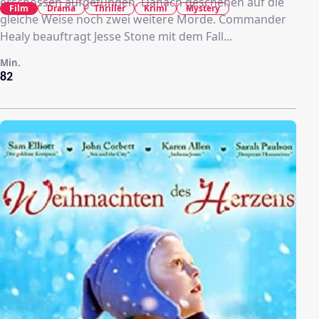
erschossen aufgefunden. Danach geschehen auf die
Film
Drama
Thriller
Krimi
Mystery
gleiche Weise noch zwei weitere Morde. Commander
Healy beauftragt Jesse Stone mit dem Fall...
Min.
82