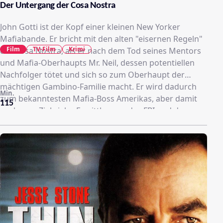
Der Untergang der Cosa Nostra
John Gotti ist der Kopf einer kleinen New Yorker
Mafiabande. Er bricht mit den alten "eisernen Regeln"
Film
TV-Film
Krimi
der Cosa Nostra, als er nach dem Tod seines Mentors
und Mafia-Oberhaupts Mr. Neil, dessen potentiellen
Nachfolger tötet und sich so zum Oberhaupt der
mächtigen Gambino-Familie macht. Er wird dadurch
Min.
zum bekanntesten Mafia-Boss Amerikas, aber damit
115
auch zum Ziel vieler Ermittlungen des FBI und der
Staatsanwaltschaft. Alle Anschuldigungen prallen
jedoch an ihm ab und mit seinem loyalen Freund
Sammy Garvano regiert er in New York City wie in den
alten, guten Zeiten der Cosa Nostra, bis…