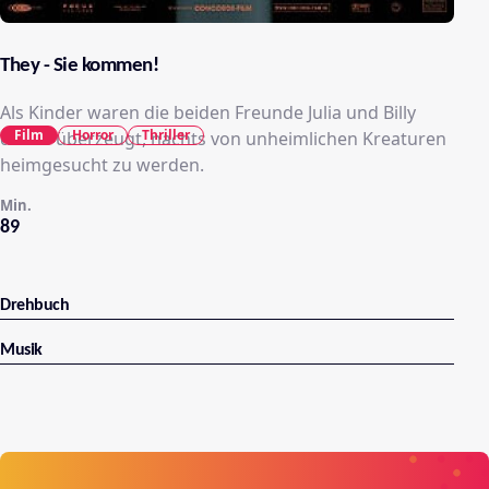
They - Sie kommen!
Als Kinder waren die beiden Freunde Julia und Billy
Film
Horror
Thriller
davon überzeugt, nachts von unheimlichen Kreaturen
heimgesucht zu werden.
Min.
89
Drehbuch
Musik