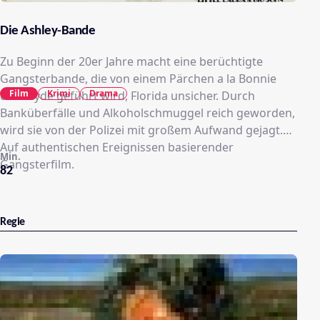
Die Ashley-Bande
Zu Beginn der 20er Jahre macht eine berüchtigte
Gangsterbande, die von einem Pärchen a la Bonnie
Film
Krimi
Drama
und Clyde geführt wird, Florida unsicher. Durch
Banküberfälle und Alkoholschmuggel reich geworden,
wird sie von der Polizei mit großem Aufwand gejagt.
Auf authentischen Ereignissen basierender
Min.
Gangsterfilm.
82
Regie