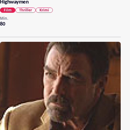
Highwaymen
Film
Thriller
Krimi
Min.
80