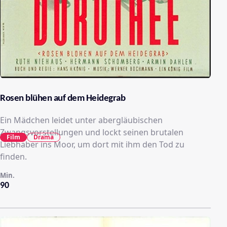
Rosen blühen auf dem Heidegrab
Ein Mädchen leidet unter abergläubischen
Zwangsvorstellungen und lockt seinen brutalen
Film
Drama
Liebhaber ins Moor, um dort mit ihm den Tod zu
finden.
Min.
90