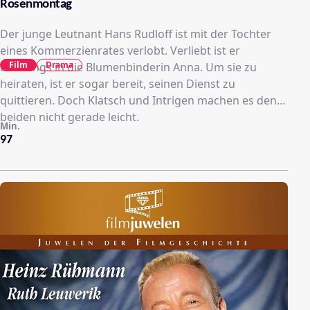
Rosenmontag
Der junge Leutnant Hans Rudloff ist mit der Tochter
eines Kommerzienrates verlobt. Verliebt ist er
Film
Drama
allerdings in die Blumenbinderin Anna. Um sie zu
heiraten, ist er sogar bereit, seinen Dienst zu
quittieren. Doch Klatsch und Intrigen machen es den
beiden nicht gerade leicht.
Min.
97