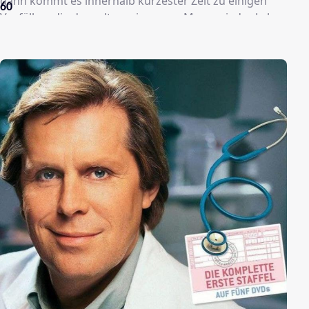
dann kommt es innerhalb kürzester Zeit zu einigen
60
Vorfällen, die dem alten, einsamen Mann wieder Leben
einhauchen. Seine 16-jährige Enkelin, die sich
verzweifelt an ihn wendet, weil sie schwanger ist,
spielt dabei eine wesentliche Rolle ...