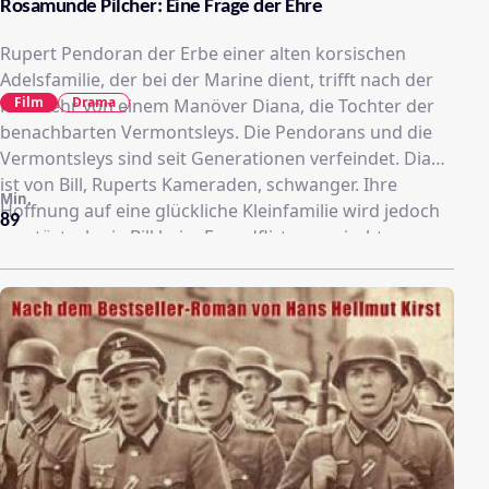
Rosamunde Pilcher: Eine Frage der Ehre
Rupert Pendoran der Erbe einer alten korsischen
Adelsfamilie, der bei der Marine dient, trifft nach der
Film
Drama
Rückkehr von einem Manöver Diana, die Tochter der
benachbarten Vermontsleys. Die Pendorans und die
Vermontsleys sind seit Generationen verfeindet. Diana
ist von Bill, Ruperts Kameraden, schwanger. Ihre
Min.
Hoffnung auf eine glückliche Kleinfamilie wird jedoch
89
zerstört, als sie Bill beim Fremdflirten erwischt.