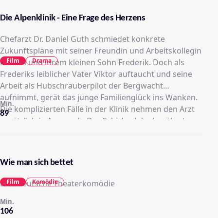
Die Alpenklinik - Eine Frage des Herzens
Chefarzt Dr. Daniel Guth schmiedet konkrete
Zukunftspläne mit seiner Freundin und Arbeitskollegin
Film
Drama
Miriam und ihrem kleinen Sohn Frederik. Doch als
Frederiks leiblicher Vater Viktor auftaucht und seine
Arbeit als Hubschrauberpilot der Bergwacht
aufnimmt, gerät das junge Familienglück ins Wanken.
Min.
Die komplizierten Fälle in der Klinik nehmen den Arzt
89
zusätzlich in Anspruch. Das Schicksal der berühmten
Schriftstellerin Emily von Thaden, die des Lebens
überdrüssig ist, beschäftigt nicht nur Daniel. Auch sein
Freund Max, der als zurückgezogen lebender
Wie man sich bettet
Wildhüter arbeitet, nimmt Anteil am Schicksal der
vereinsamten Autorin. Zudem stellt Daniel bei der
Film
Komödie
Eine deutsche Theaterkomödie
kleinen Tessa, der Tochter von Miriams Freundin
Min.
Kirsten, eine lebensbedrohliche Arterienerkrankung
106
fest. Sie muss sofort operiert werden.