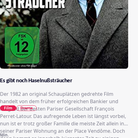
Es gibt noch Haselnußsträucher
Der 1982 an original Schauplätzen gedrehte Film
handelt von dem früher erfolgreichen Bankier und
Film
Drama
Mitglied der besten Pariser Gesellschaft François
Perret-Latour. Das aufregende Leben ist längst vorbei,
nun ist er trotz großer Familie die meiste Zeit allein in
seiner Pariser Wohnung an der Place Vendôme. Doch
Min.