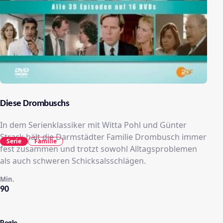
Diese Drombuschs
In dem Serienklassiker mit Witta Pohl und Günter
Strack hält die Darmstädter Familie Drombusch immer
Serie
Familie
fest zusammen und trotzt sowohl Alltagsproblemen
als auch schweren Schicksalsschlägen.
Min.
90