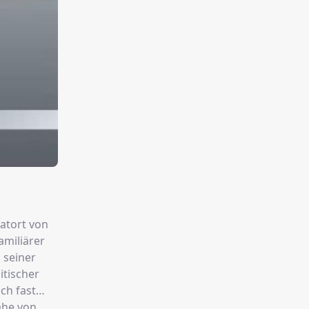
atort von
amiliärer
 seiner
itischer
ch fast
ähe von