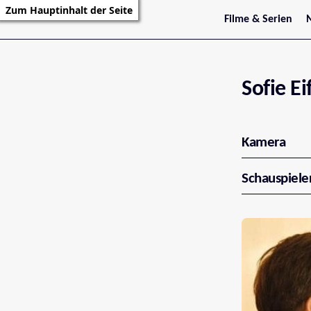
Zum Hauptinhalt der Seite
Filme & Serien
Trailer
S
Kritiken
S
Filmarchiv
Serienarchiv
Sofie Ei
Kamera
Schauspiele