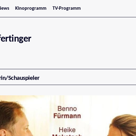
News
Kinoprogramm
TV-Programm
tars
Jetzt im Kino
treaming
Demnächst im Kino
Wien
Niederösterreich
fertinger
Oberösterreich
Steiermark
Burgenland
Kärnten
Salzburg
Tirol
Vorarlberg
rin/Schauspieler