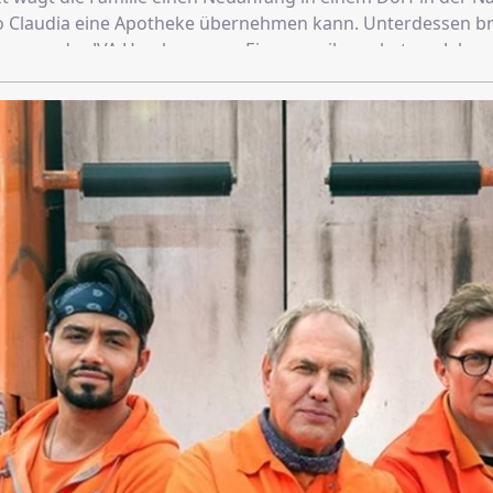
 Claudia eine Apotheke übernehmen kann. Unterdessen br
ne aus der JVA Hamburg aus. Einer von ihnen hat vor Jahre
b begangen und seine hochkarätige Beute in der Ruine de
ckt. Die ist mittlerweile wiederhergestellt und Manfred Bah
astor.