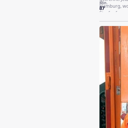
Min.
Hamburg, wo
87
Strafgefange
Diamantenrau
Kirche verste
amtierende P