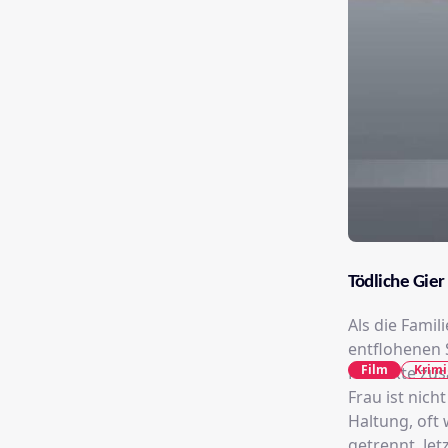
Tödliche Gier
Als die Fami
entflohenen S
Film
Krimi
Konflikte zu
Frau ist nich
Haltung, oft
getrennt. Je