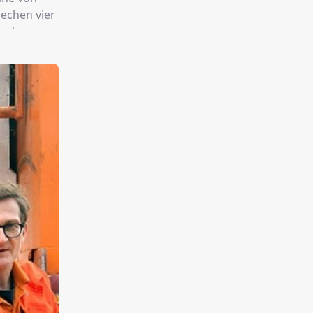
echen vier
n einen
r dortigen
nert der