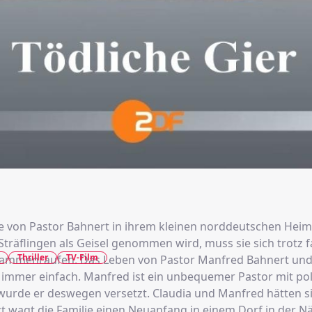
lie von Pastor Bahnert in ihrem kleinen norddeutschen Heim
träflingen als Geisel genommen wird, muss sie sich trotz f
Thriller
TV-Film
sammenraufen. Das Leben von Pastor Manfred Bahnert und
t immer einfach. Manfred ist ein unbequemer Pastor mit pol
 wurde er deswegen versetzt. Claudia und Manfred hätten si
tzt wagt die Familie einen Neuanfang in einem Dorf in der N