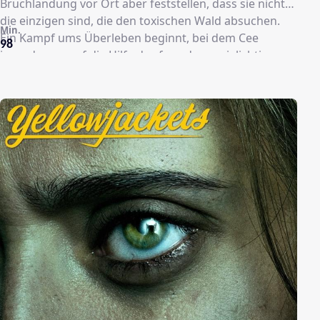
Bruchlandung vor Ort aber feststellen, dass sie nicht
die einzigen sind, die den toxischen Wald absuchen.
Min.
Ein Kampf ums Überleben beginnt, bei dem Cee
98
irgendwann auf die Hilfe des fremden, zwielichtigen
Ezra angewiesen ist, der schon verdammt lange auf
dem Planeten festsitzt…