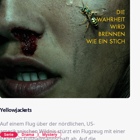
Yellowjackets
Auf einem Flug über der nördlichen, US-
amerikanischen Wildnis stürzt ein Flugzeug mit einer
Serie
Drama
Mystery
Mädchen-Fußballmannschaft ab. Auf die