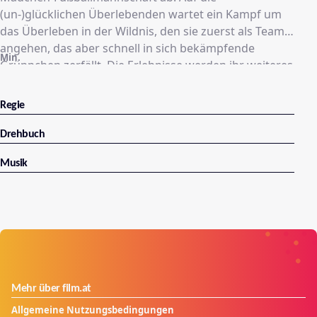
(un-)glücklichen Überlebenden wartet ein Kampf um
das Überleben in der Wildnis, den sie zuerst als Team
angehen, das aber schnell in sich bekämpfende
Min.
Grüppchen zerfällt. Die Erlebnisse werden ihr weiteres
Leben bestimmen: Denn auch noch 25 Jahre nach dem
Absturz und der Rückkehr in die „normale
Regie
Gesellschaft“ müssen sie täglich mit den
Auswirkungen ihrer damaligen Erlebnisse klar
Drehbuch
kommen.
Musik
Mehr über film.at
Allgemeine Nutzungsbedingungen