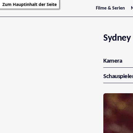
Zum Hauptinhalt der Seite
Filme & Serien
Trailer
S
Kritiken
S
Filmarchiv
Serienarchiv
Sydney
Kamera
Schauspiele