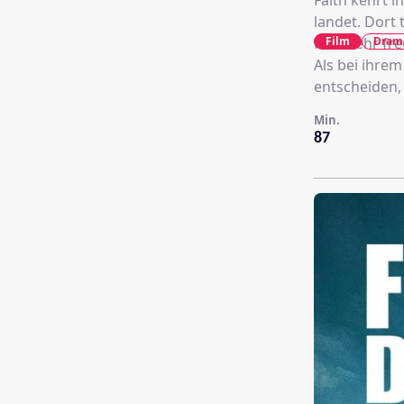
Faith kehrt 
landet. Dort 
Film
Dram
Rückkehr fre
Als bei ihrem
entscheiden, 
Min.
87