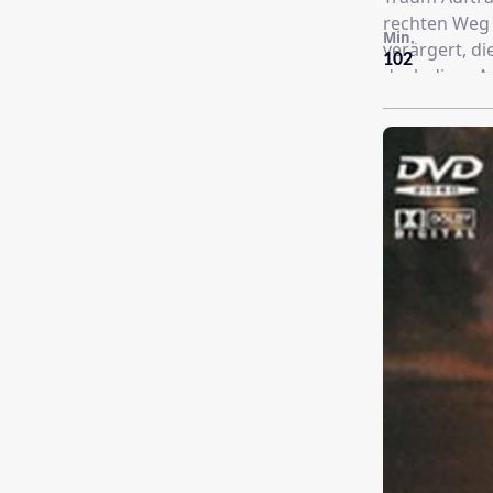
rechten Weg 
Min.
verärgert, di
102
doch diese A