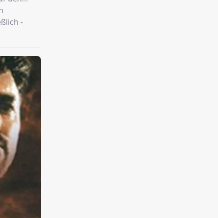
n
ßlich -
r.