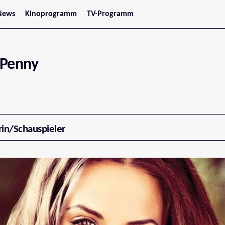
News
Kinoprogramm
TV-Programm
tars
Jetzt im Kino
treaming
Demnächst im Kino
Wien
Niederösterreich
 Penny
Oberösterreich
Steiermark
Burgenland
Kärnten
Salzburg
Tirol
Vorarlberg
rin/Schauspieler