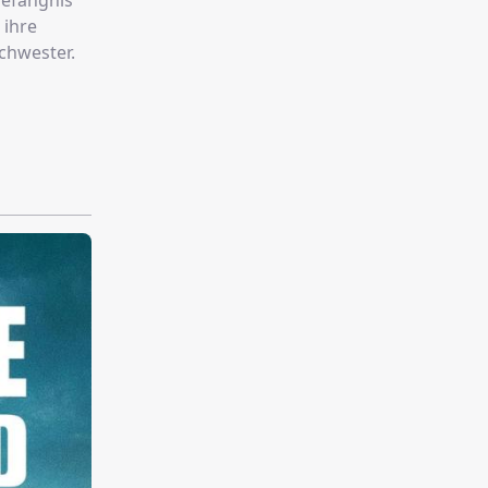
Gefängnis
 ihre
chwester.