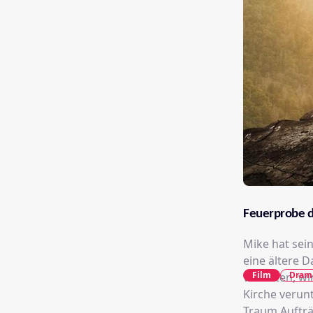
Feuerprobe d
Mike hat sei
eine ältere 
Film
Dram
vertreten, wi
Kirche verun
Traum Aufträ