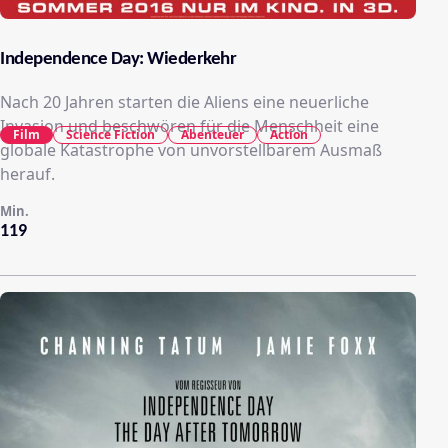
Independence Day: Wiederkehr
Nach 20 Jahren starten die Aliens eine neuerliche
Invasion und beschwören für die Menschheit eine
Film
Science Fiction
Abenteuer
Action
globale Katastrophe von unvorstellbarem Ausmaß
herauf.
Min.
119