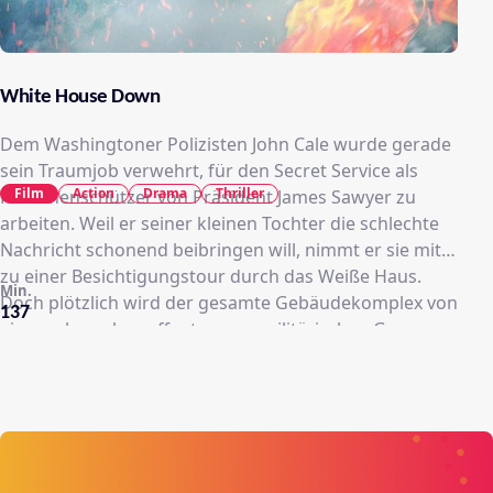
White House Down
Dem Washingtoner Polizisten John Cale wurde gerade
sein Traumjob verwehrt, für den Secret Service als
Film
Action
Drama
Thriller
Personenschützer von Präsident James Sawyer zu
arbeiten. Weil er seiner kleinen Tochter die schlechte
Nachricht schonend beibringen will, nimmt er sie mit
zu einer Besichtigungstour durch das Weiße Haus.
Min.
Doch plötzlich wird der gesamte Gebäudekomplex von
137
einer schwer bewaffneten paramilitärischen Gruppe
gestürmt und besetzt. Während die Regierung ins
Chaos stürzt und allen die Zeit davonläuft, liegt es an
Cale, den Präsidenten, seine Tochter und das Land zu
retten.