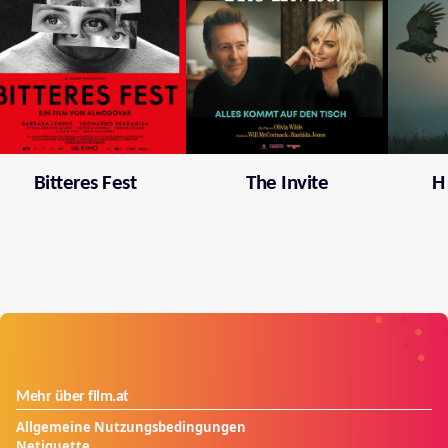
Bitteres Fest
The Invite
H
Mehr über film.at
Allgemeine Nutzungsbedingungen
Netiquette