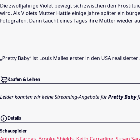
Die zwölfjährige Violet bewegt sich zwischen den Prostituier
wird. Als Violets Mutter Hattie einige Jahre später ein bür
Fotografen. Dann taucht eines Tages ihre Mutter wieder auf
„Pretty Baby“ ist Louis Malles erster in den USA realisierte
Kaufen & Leihen
Leider konnten wir keine Streaming-Angebote für
Pretty Baby
f
Details
Schauspieler
Antonio Fargas
,
Brooke Shields
,
Keith Carradine
,
Susan Sa