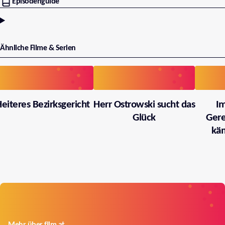
Episodenguide
Ähnliche Filme & Serien
eiteres Bezirksgericht
Herr Ostrowski sucht das
I
Glück
Gere
käm
Mehr über film.at