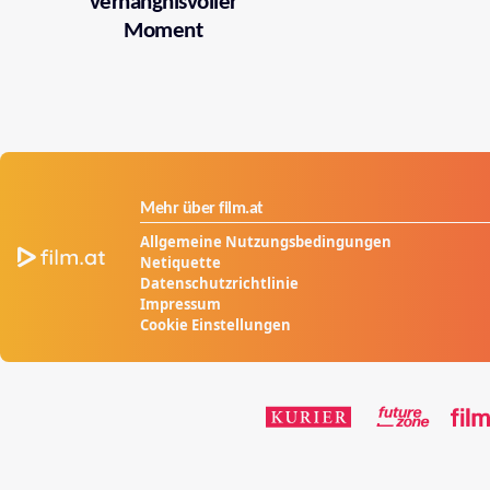
verhängnisvoller
Moment
Mehr über film.at
Allgemeine Nutzungsbedingungen
Netiquette
Datenschutzrichtlinie
Impressum
Cookie Einstellungen