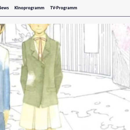
News
Kinoprogramm
TV-Programm
tars
Jetzt im Kino
treaming
Demnächst im Kino
Wien
Niederösterreich
Oberösterreich
Steiermark
Burgenland
Kärnten
Salzburg
Tirol
Vorarlberg