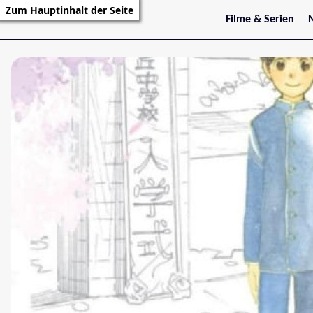
Zum Hauptinhalt der Seite
Filme & Serien
Trailer
S
Kritiken
S
Filmarchiv
Serienarchiv