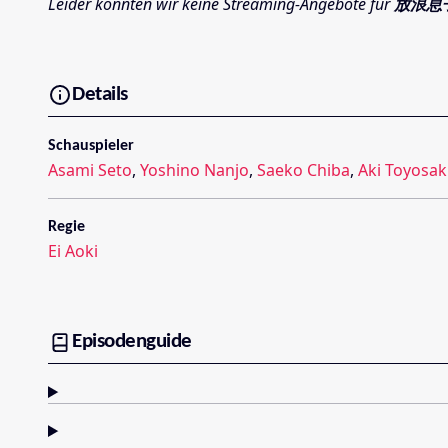
Leider konnten wir keine Streaming-Angebote für
放浪息
Details
Schauspieler
Asami Seto
,
Yoshino Nanjo
,
Saeko Chiba
,
Aki Toyosak
Regie
Ei Aoki
Episodenguide