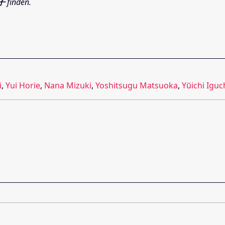
子
finden.
i
,
Yui Horie
,
Nana Mizuki
,
Yoshitsugu Matsuoka
,
Yūichi Iguc