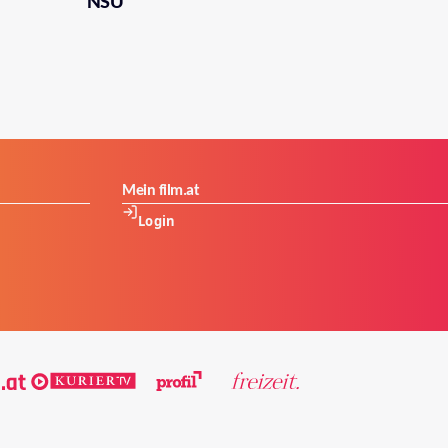
NSU
Mein film.at
Login