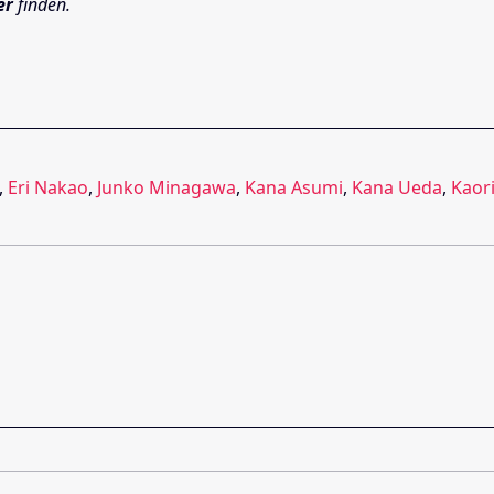
er
finden.
,
Eri Nakao
,
Junko Minagawa
,
Kana Asumi
,
Kana Ueda
,
Kaor