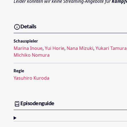
Leider konnten wir keine Streaming-Angebote für
Kämpf
Details
Schauspieler
Marina Inoue
,
Yui Horie
,
Nana Mizuki
,
Yukari Tamura
Michiko Nomura
Regie
Yasuhiro Kuroda
Episodenguide