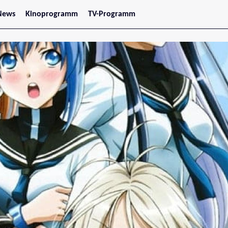
News
Kinoprogramm
TV-Programm
tars
Jetzt im Kino
treaming
Demnächst im Kino
Wien
Niederösterreich
Oberösterreich
Steiermark
Burgenland
Kärnten
Salzburg
Tirol
Vorarlberg