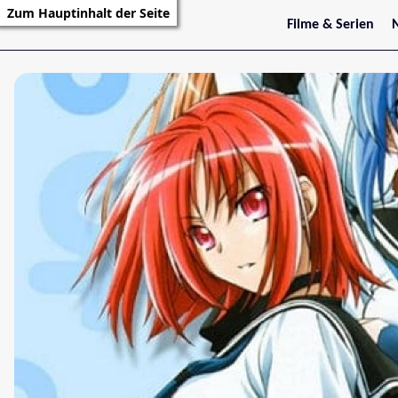
Zum Hauptinhalt der Seite
Filme & Serien
Trailer
S
Kritiken
S
Filmarchiv
Serienarchiv