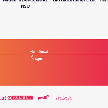
Mitten in Deutschland:
Das Glück dieser Erde
Heit
NSU
Mein film.at
Login