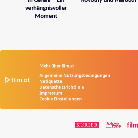
In Gefahr – Ein
Novotny und Maroudi
verhängnisvoller
Moment
Mehr über film.at
Allgemeine Nutzungsbedingungen
Netiquette
Datenschutzrichtlinie
Impressum
Cookie Einstellungen