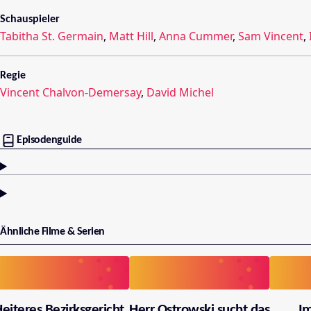
Schauspieler
Tabitha St. Germain
,
Matt Hill
,
Anna Cummer
,
Sam Vincent
,
Regie
Vincent Chalvon-Demersay
,
David Michel
Episodenguide
Ähnliche Filme & Serien
eiteres Bezirksgericht
Herr Ostrowski sucht das
I