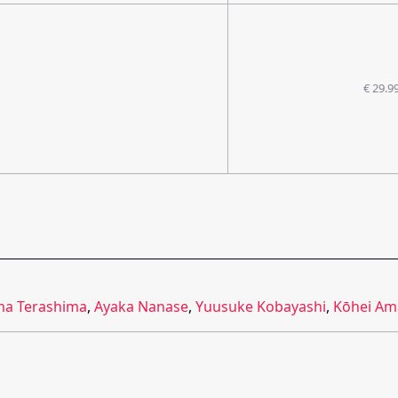
€ 29.9
a Terashima
,
Ayaka Nanase
,
Yuusuke Kobayashi
,
Kōhei Am