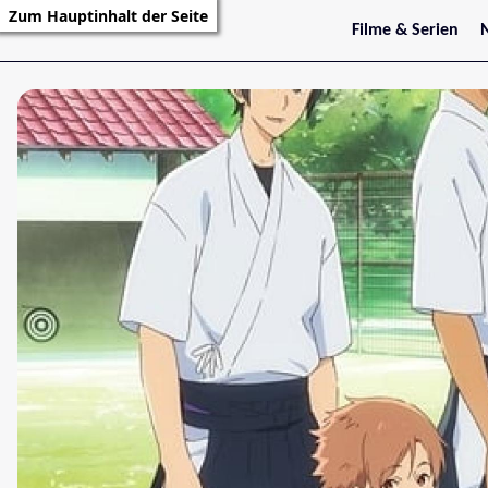
Zum Hauptinhalt der Seite
Filme & Serien
Trailer
S
Kritiken
S
Filmarchiv
Serienarchiv