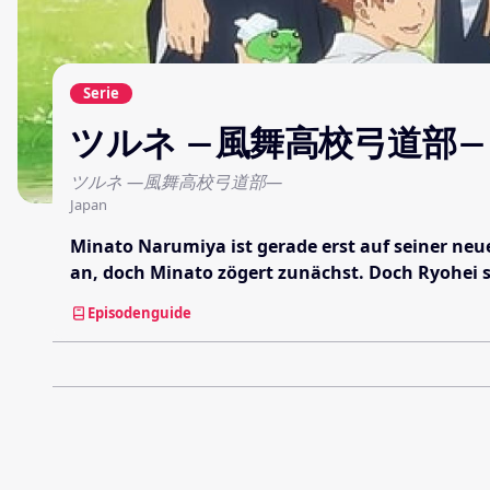
Serie
ツルネ ―風舞高校弓道部―
ツルネ ―風舞高校弓道部―
Japan
Minato Narumiya ist gerade erst auf seiner ne
an, doch Minato zögert zunächst. Doch Ryohei s
Episodenguide