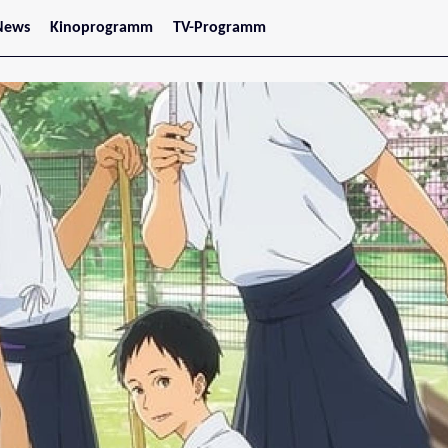
News
Kinoprogramm
TV-Programm
tars
Jetzt im Kino
treaming
Demnächst im Kino
Wien
Niederösterreich
Oberösterreich
Steiermark
Burgenland
Kärnten
Salzburg
Tirol
Vorarlberg