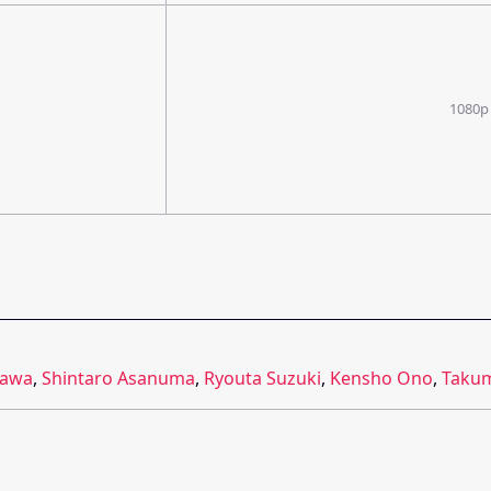
1080p
kawa
,
Shintaro Asanuma
,
Ryouta Suzuki
,
Kensho Ono
,
Takum