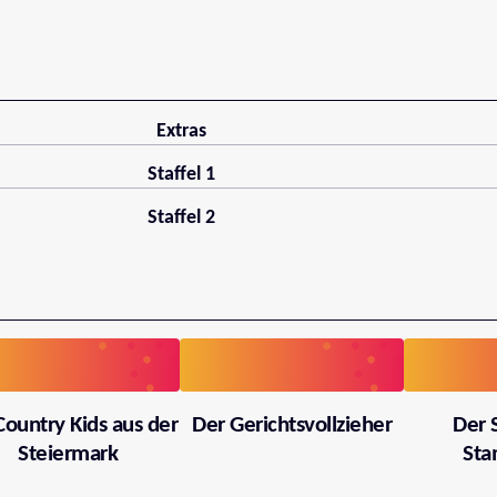
Extras
Staffel 1
Staffel 2
Country Kids aus der
Der Gerichtsvollzieher
Der 
Steiermark
Sta