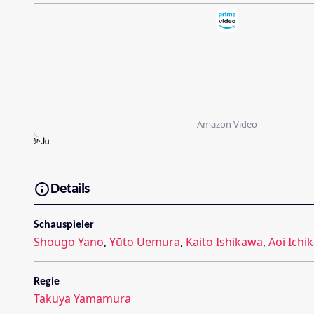
Amazon Video
Details
Schauspieler
Shougo Yano
,
Yūto Uemura
,
Kaito Ishikawa
,
Aoi Ichi
Regie
Takuya Yamamura