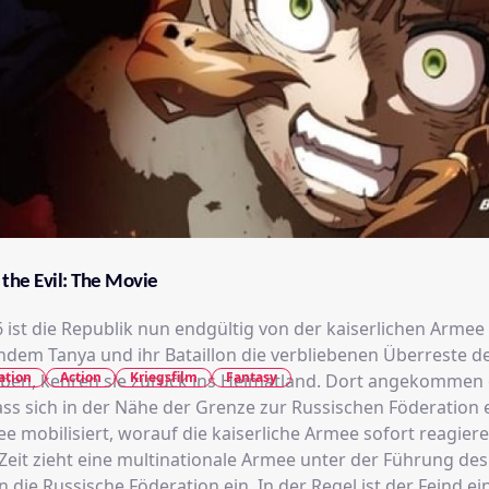
 the Evil: The Movie
 ist die Republik nun endgültig von der kaiserlichen Armee
dem Tanya und ihr Bataillon die verbliebenen Überreste d
ation
Action
Kriegsfilm
Fantasy
aben, kehren sie zurück ins Heimatland. Dort angekommen
ass sich in der Nähe der Grenze zur Russischen Föderation 
e mobilisiert, worauf die kaiserliche Armee sofort reagier
Zeit zieht eine multinationale Armee unter der Führung des 
n die Russische Föderation ein. In der Regel ist der Feind e