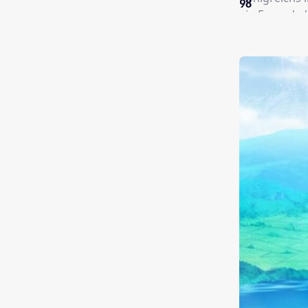
98
ein Freund, d
namens Mary 