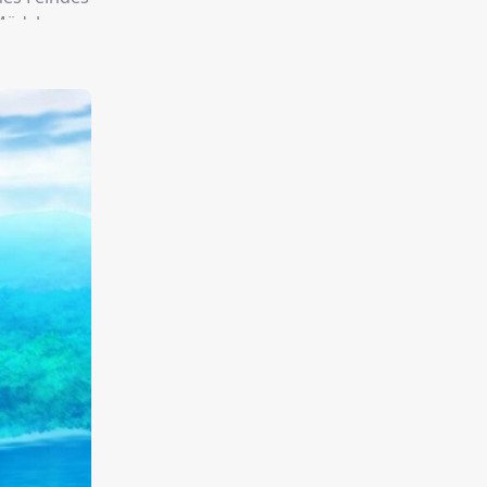
n Mädchen
 rächen.