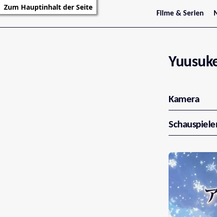
Zum Hauptinhalt der Seite
Filme & Serien
Trailer
S
Kritiken
S
Filmarchiv
Serienarchiv
Yuusuke
Kamera
Schauspiele