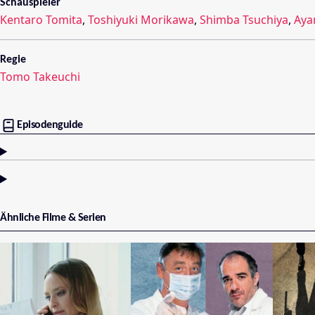
Schauspieler
Kentaro Tomita
,
Toshiyuki Morikawa
,
Shimba Tsuchiya
,
Aya
Regie
Tomo Takeuchi
Episodenguide
Ähnliche Filme & Serien