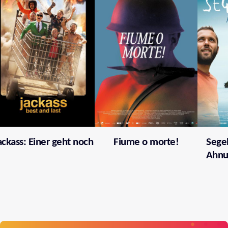
ackass: Einer geht noch
Fiume o morte!
Segel
Ahnu