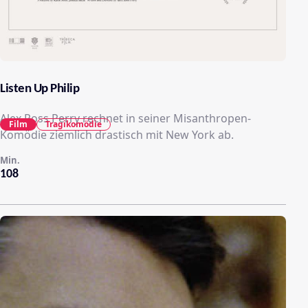
Listen Up Philip
Alex Ross Perry rechnet in seiner Misanthropen-
Film
Tragikomödie
Komödie ziemlich drastisch mit New York ab.
Min.
108