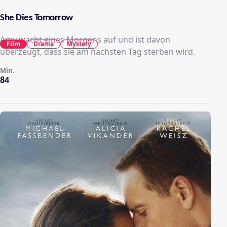
She Dies Tomorrow
Amy wacht eines Morgens auf und ist davon
Film
Drama
Mystery
überzeugt, dass sie am nächsten Tag sterben wird.
Min.
84