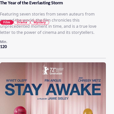
The Year of the Everlasting Storm
Featuring seven stories from seven auteurs from
around the world, the film chronicles this
Film
Drama
Mystery
unprecedented moment in time, and is a true love
letter to the power of cinema and its storytellers.
Min.
120