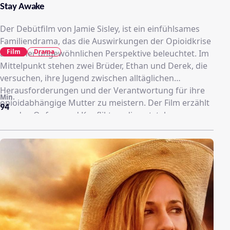
Stay Awake
Der Debütfilm von Jamie Sisley, ist ein einfühlsames
Familiendrama, das die Auswirkungen der Opioidkrise
Film
Drama
aus einer ungewöhnlichen Perspektive beleuchtet. Im
Mittelpunkt stehen zwei Brüder, Ethan und Derek, die
versuchen, ihre Jugend zwischen alltäglichen
Herausforderungen und der Verantwortung für ihre
Min.
opioidabhängige Mutter zu meistern. Der Film erzählt
94
von den Opfern und Konflikten, die entstehen, wenn
Angehörige versuchen, einem geliebten Menschen zu
helfen, ohne sich selbst zu verlieren. Mit leisen Tönen
und realistischen Charakteren fängt der Film die
Spannung und die Nähe innerhalb der Familie ein,
ohne in Klischees zu verfallen​