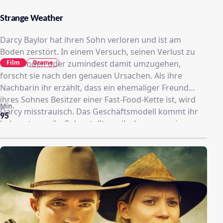
Strange Weather
Darcy Baylor hat ihren Sohn verloren und ist am
Boden zerstört. In einem Versuch, seinen Verlust zu
Film
Drama
überwinden oder zumindest damit umzugehen,
forscht sie nach den genauen Ursachen. Als ihre
Nachbarin ihr erzählt, dass ein ehemaliger Freund
ihres Sohnes Besitzer einer Fast-Food-Kette ist, wird
Min.
Darcy misstrauisch. Das Geschäftsmodell kommt ihr
95
bekannt vor - ihr Sohn stellte es ihr kurz vor seinem
Tod vor. Kurzerhand begeben sich die beiden Frauen
auf einen Roadtrip in den Süden. Dort gräbt Darcy
tiefer in der Vergangenheit und findet heraus, dass die
Umstände zum Tod ihres Sohnes eine Menge Kokain
beinhalten.