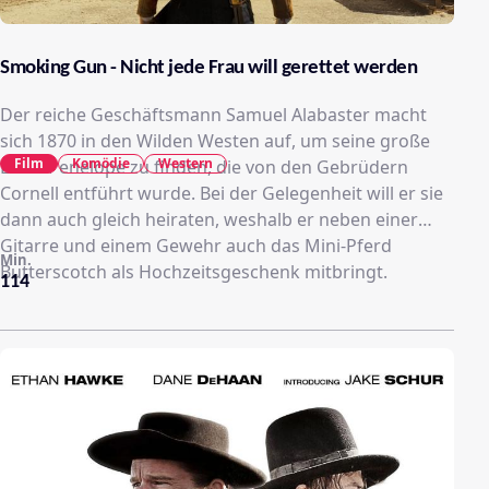
Smoking Gun - Nicht jede Frau will gerettet werden
Der reiche Geschäftsmann Samuel Alabaster macht
sich 1870 in den Wilden Westen auf, um seine große
Film
Komödie
Western
Liebe Penelope zu finden, die von den Gebrüdern
Cornell entführt wurde. Bei der Gelegenheit will er sie
dann auch gleich heiraten, weshalb er neben einer
Gitarre und einem Gewehr auch das Mini-Pferd
Min.
Butterscotch als Hochzeitsgeschenk mitbringt.
114