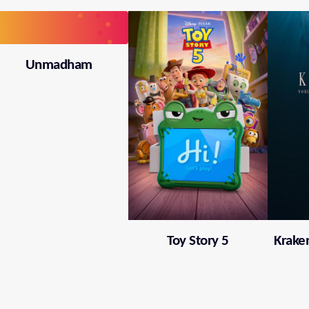
Unmadham
Toy Story 5
Krake