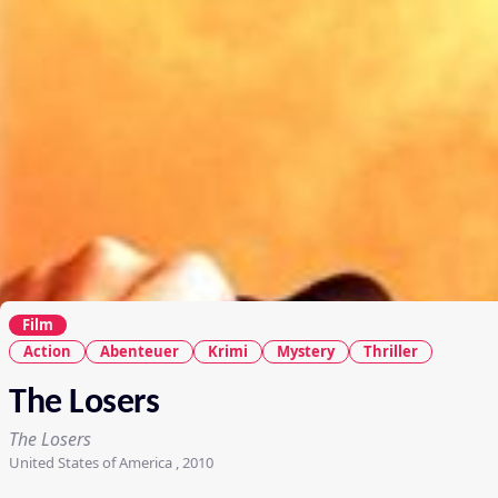
Film
Action
Abenteuer
Krimi
Mystery
Thriller
The Losers
The Losers
United States of America , 2010