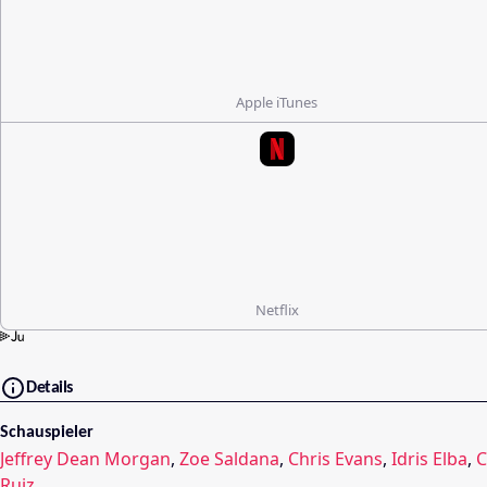
Apple iTunes
Netflix
Details
Schauspieler
Jeffrey Dean Morgan
,
Zoe Saldana
,
Chris Evans
,
Idris Elba
,
C
Ruiz