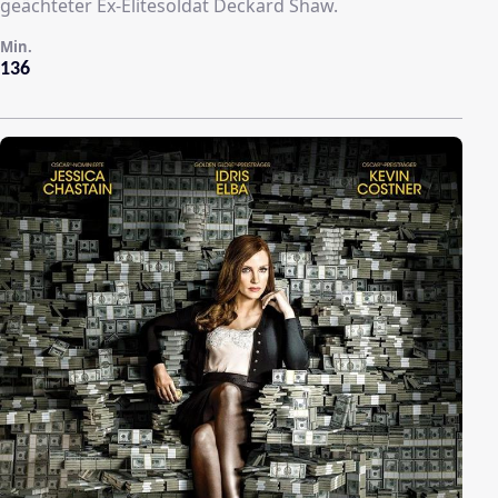
geächteter Ex-Elitesoldat Deckard Shaw.
Min.
136