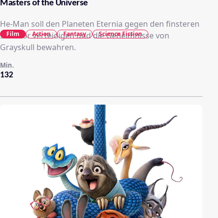
Masters of the Universe
He-Man soll den Planeten Eternia gegen den finsteren
Film
Action
Fantasy
Science Fiction
Skeletor verteidigen und die Geheimnisse von
Grayskull bewahren.
Min.
132