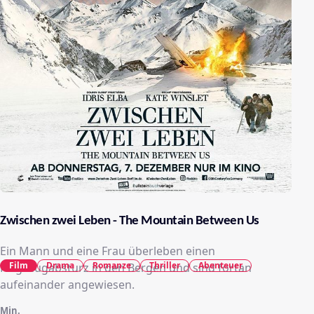
Zwischen zwei Leben - The Mountain Between Us
Ein Mann und eine Frau überleben einen
Film
Drama
Romanze
Thriller
Abenteuer
Flugzeugabsturz in den Bergen und sind fortan
aufeinander angewiesen.
Min.