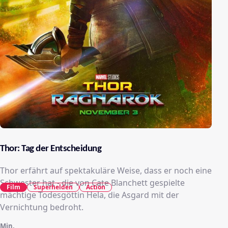
Thor: Tag der Entscheidung
Thor erfährt auf spektakuläre Weise, dass er noch eine
Schwester hat - die von Cate Blanchett gespielte
Film
Superhelden
Action
mächtige Todesgöttin Hela, die Asgard mit der
Vernichtung bedroht.
Min.