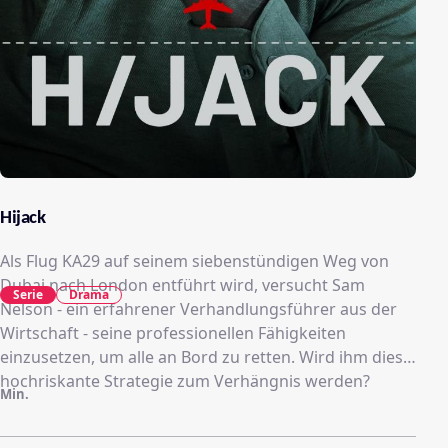
Hijack
Als Flug KA29 auf seinem siebenstündigen Weg von
Dubai nach London entführt wird, versucht Sam
Serie
Drama
Nelson - ein erfahrener Verhandlungsführer aus der
Wirtschaft - seine professionellen Fähigkeiten
einzusetzen, um alle an Bord zu retten. Wird ihm diese
hochriskante Strategie zum Verhängnis werden?
Min.