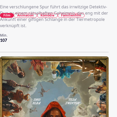
Eine verschlungene Spur führt das irrwitzige Detektiv-
Duo zu einem rätselhaften Geheimnis, das eng mit der
Film
Animation
Komödie
Familienfilm
Ankunft einer giftigen Schlange in der Tiermetropole
verknüpft ist.
Min.
107