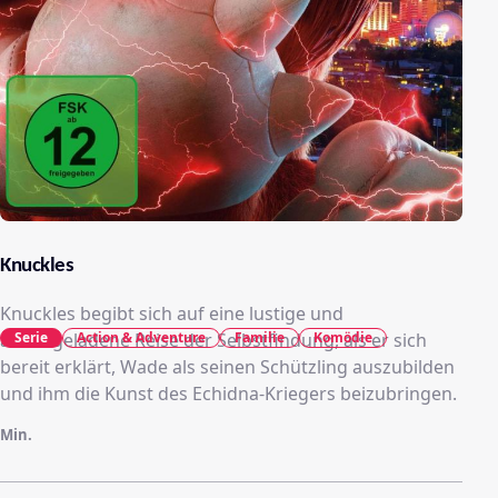
Knuckles
Knuckles begibt sich auf eine lustige und
actiongeladene Reise der Selbstfindung, als er sich
Serie
Action & Adventure
Familie
Komödie
bereit erklärt, Wade als seinen Schützling auszubilden
und ihm die Kunst des Echidna-Kriegers beizubringen.
Min.