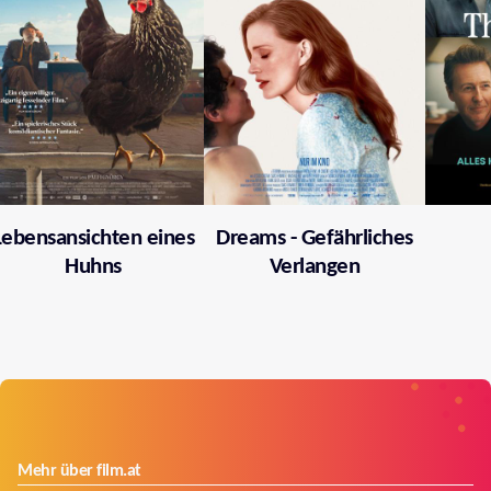
Lebensansichten eines
Dreams - Gefährliches
Huhns
Verlangen
Mehr über film.at