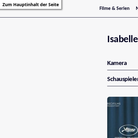
Zum Hauptinhalt der Seite
Filme & Serien
Trailer
S
Kritiken
S
Filmarchiv
Serienarchiv
Isabell
Kamera
Schauspiele