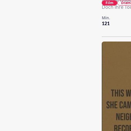
Isabelle Hupp
Film
Dram
Doch ihre Toc
Min.
121