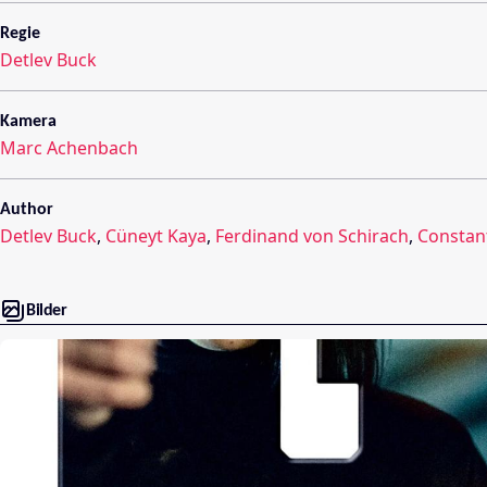
Regie
Detlev Buck
Kamera
Marc Achenbach
Author
Detlev Buck
,
Cüneyt Kaya
,
Ferdinand von Schirach
,
Constant
Bilder