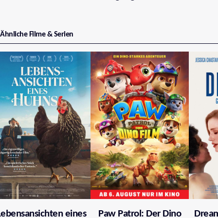
Ähnliche Filme & Serien
Lebensansichten eines
Paw Patrol: Der Dino
Dream