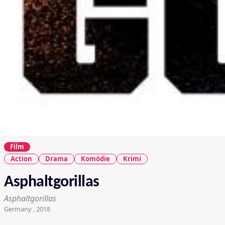
Film
Action
Drama
Komödie
Krimi
Asphaltgorillas
Asphaltgorillas
Germany , 2018