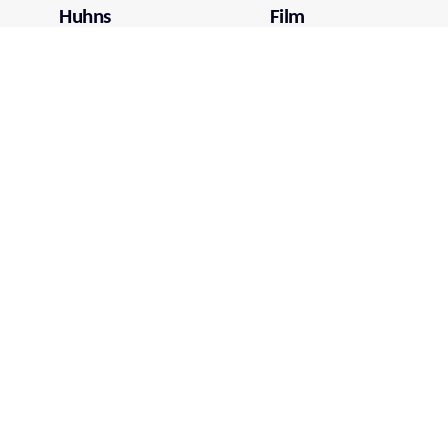
Huhns
Film
Mehr über film.at
Allgemeine Nutzungsbedingungen
Netiquette
Datenschutzrichtlinie
Impressum
Cookie Einstellungen
Mein film.at
Login