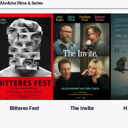
Ähnliche Filme & Serien
Bitteres Fest
The Invite
H