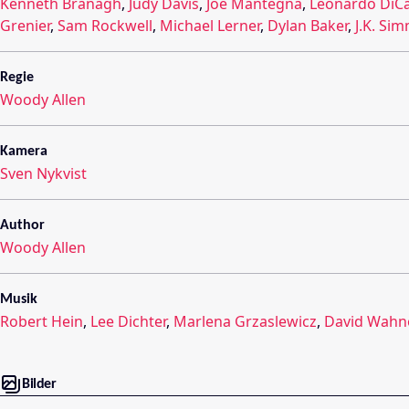
Kenneth Branagh
,
Judy Davis
,
Joe Mantegna
,
Leonardo DiC
Grenier
,
Sam Rockwell
,
Michael Lerner
,
Dylan Baker
,
J.K. Si
Regie
Woody Allen
Kamera
Sven Nykvist
Author
Woody Allen
Musik
Robert Hein
,
Lee Dichter
,
Marlena Grzaslewicz
,
David Wahn
Bilder