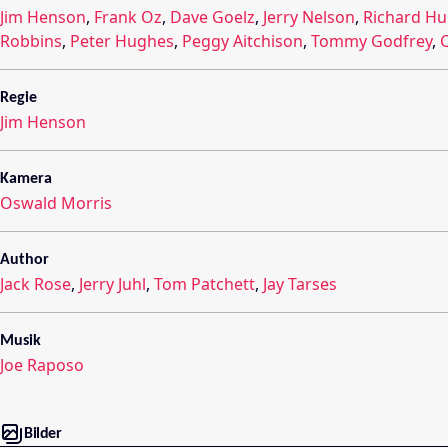
Jim Henson
,
Frank Oz
,
Dave Goelz
,
Jerry Nelson
,
Richard Hu
Robbins
,
Peter Hughes
,
Peggy Aitchison
,
Tommy Godfrey
,
C
Regie
Jim Henson
Kamera
Oswald Morris
Author
Jack Rose
,
Jerry Juhl
,
Tom Patchett
,
Jay Tarses
Musik
Joe Raposo
Bilder