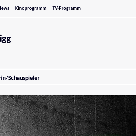
News
Kinoprogramm
TV-Programm
tars
Jetzt im Kino
treaming
Demnächst im Kino
Wien
Niederösterreich
igg
Oberösterreich
Steiermark
Burgenland
Kärnten
Salzburg
Tirol
Vorarlberg
rin/Schauspieler