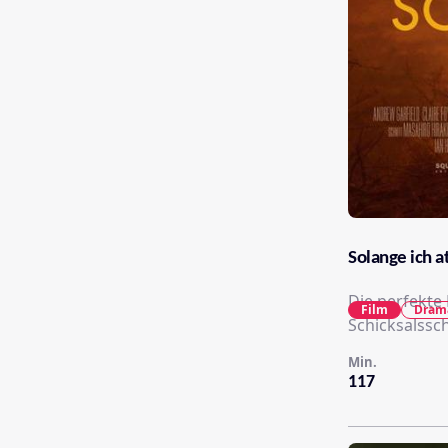
Solange ich 
Die perfekte
Film
Dram
Schicksalssch
Min.
117