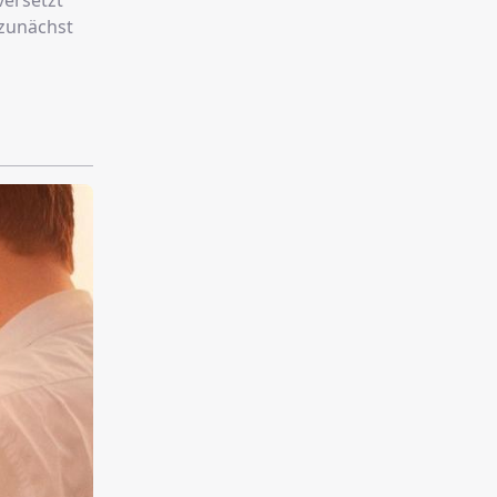
versetzt
s zunächst