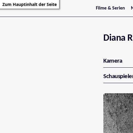
Zum Hauptinhalt der Seite
Filme & Serien
Trailer
S
Kritiken
S
Filmarchiv
Serienarchiv
Diana R
Kamera
Schauspiele