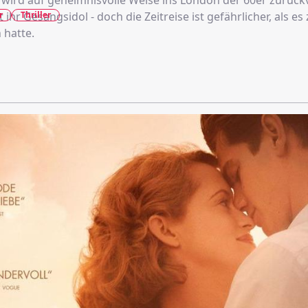
wird auf geheimnisvolle Weise ins London der 60er zurück
r
Thriller
t ihr Gesangsidol - doch die Zeitreise ist gefährlicher, als e
 hatte.