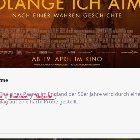
atme
 Ehe eines Paares im England der 50er Jahre wird durch ei
a
Romanze
Biografie
lag auf eine harte Probe gestellt.